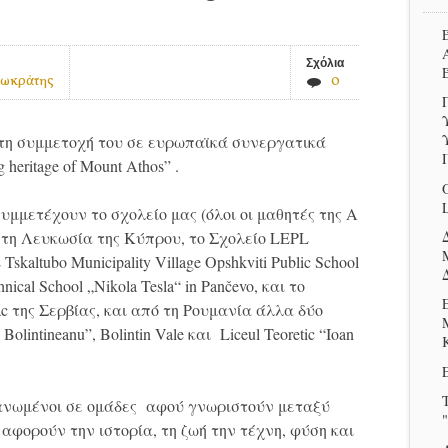
Σχόλια
Σωκράτης
0
ς τη συμμετοχή του σε ευρωπαϊκά συνεργατικά
heritage of Mount Athos” .
μμετέχουν το σχολείο μας (όλοι οι μαθητές της Α
 τη Λευκωσία της Κύπρου, το Σχολείο LEPL
Tskaltubo Municipality Village Opshkviti Public School
ical School „Nikola Tesla“ in Pančevo, και το
c της Σερβίας, και από τη Ρουμανία άλλα δύο
olintineanu”, Bolintin Vale και Liceul Teoretic “Ioan
ανωμένοι σε ομάδες αφού γνωριστούν μεταξύ
"
αφορούν την ιστορία, τη ζωή την τέχνη, φύση και