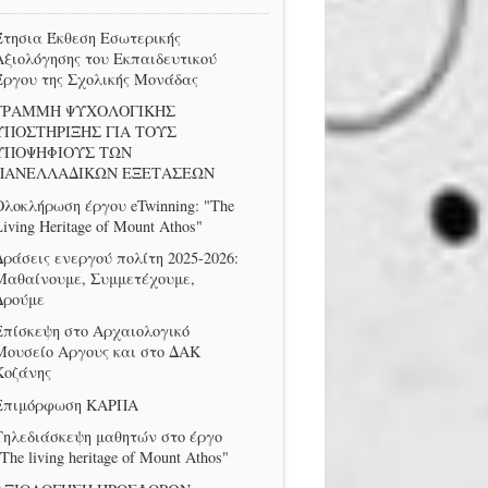
Έτησια Έκθεση Εσωτερικής
Αξιολόγησης του Εκπαιδευτικού
Έργου της Σχολικής Μονάδας
ΓΡΑΜΜΗ ΨΥΧΟΛΟΓΙΚΗΣ
ΥΠΟΣΤΗΡΙΞΗΣ ΓΙΑ ΤΟΥΣ
ΥΠΟΨΗΦΙΟΥΣ ΤΩΝ
ΠΑΝΕΛΛΑΔΙΚΩΝ ΕΞΕΤΑΣΕΩΝ
Ολοκλήρωση έργου eTwinning: "The
Living Heritage of Mount Athos"
Δράσεις ενεργού πολίτη 2025-2026:
Μαθαίνουμε, Συμμετέχουμε,
Δρούμε
Επίσκεψη στο Αρχαιολογικό
Μουσείο Αργους και στο ΔΑΚ
Κοζάνης
Επιμόρφωση ΚΑΡΠΑ
Τηλεδιάσκεψη μαθητών στο έργο
The living heritage of Mount Athos"