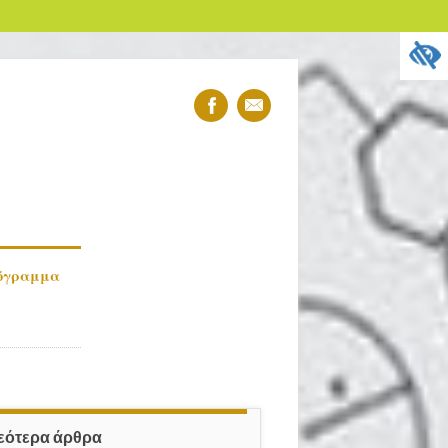
διεύθυνση
όγραμμα
εότερα άρθρα