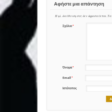
Αφήστε μια απάντηση
Η ηλ. διεύθυνση σας δεν δημοσιεύεται.
Τα
Σχόλιο
*
Όνομα
*
Email
*
Ιστότοπος