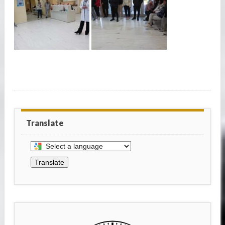
Translate
Select
a
Translate
language
to
translate
this
page