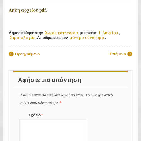
Λήψη αρχείου pdf
.
Χωρίς κατηγορία
Γ Λυκείου
Δημοσιεύθηκε στην
με ετικέτα:
,
Στρατολογία
μόνιμο σύνδεσμο
. Αποθηκεύστε τον
.
Πλοήγηση άρθρων
Προηγούμενο
Επόμενο
Αφήστε μια απάντηση
Η ηλ. διεύθυνση σας δεν δημοσιεύεται.
Τα υποχρεωτικά
πεδία σημειώνονται με
*
Σχόλιο
*