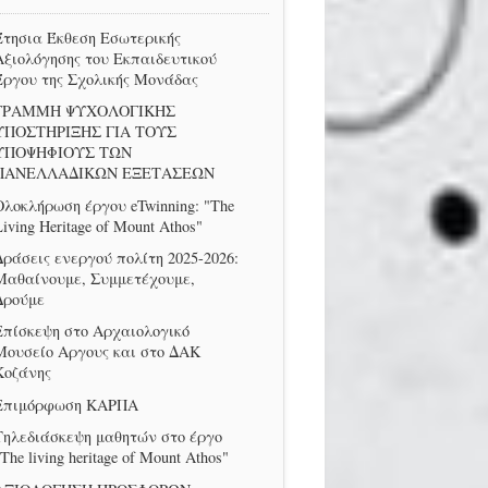
Έτησια Έκθεση Εσωτερικής
Αξιολόγησης του Εκπαιδευτικού
Έργου της Σχολικής Μονάδας
ΓΡΑΜΜΗ ΨΥΧΟΛΟΓΙΚΗΣ
ΥΠΟΣΤΗΡΙΞΗΣ ΓΙΑ ΤΟΥΣ
ΥΠΟΨΗΦΙΟΥΣ ΤΩΝ
ΠΑΝΕΛΛΑΔΙΚΩΝ ΕΞΕΤΑΣΕΩΝ
Ολοκλήρωση έργου eTwinning: "The
Living Heritage of Mount Athos"
Δράσεις ενεργού πολίτη 2025-2026:
Μαθαίνουμε, Συμμετέχουμε,
Δρούμε
Επίσκεψη στο Αρχαιολογικό
Μουσείο Αργους και στο ΔΑΚ
Κοζάνης
Επιμόρφωση ΚΑΡΠΑ
Τηλεδιάσκεψη μαθητών στο έργο
The living heritage of Mount Athos"