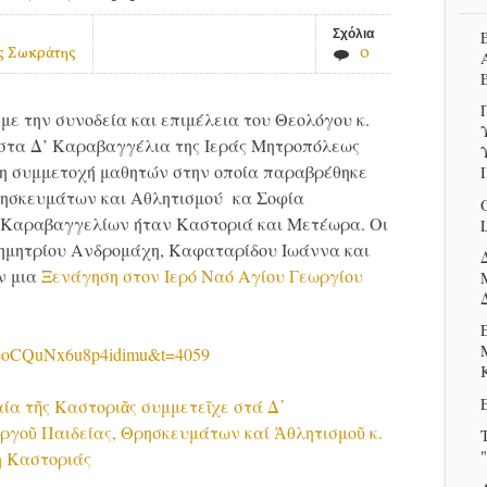
Σχόλια
ς Σωκράτης
0
με την συνοδεία και επιμέλεια του Θεολόγου κ.
στα Δ’ Καραβαγγέλια της Ιεράς Μητροπόλεως
τη συμμετοχή μαθητών στην οποία παραβρέθηκε
Θρησκευμάτων και Αθλητισμού κα Σοφία
 Καραβαγγελίων ήταν Καστοριά και Μετέωρα. Οι
δημητρίου Ανδρομάχη, Καφαταρίδου Ιωάννα και
ν μια
Ξενάγηση στον Ιερό Ναό Αγίου Γεωργίου
?si=oCQuNx6u8p4idimu&t=4059
αία τῆς Καστοριᾶς συμμετεῖχε στά Δ΄
γοῦ Παιδείας, Θρησκευμάτων καί Ἀθλητισμοῦ κ.
"
η Καστοριάς