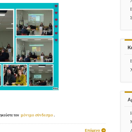
K
Α
μόνιμο σύνδεσμο
ηκεύστε τον
.
ρων
Επόμενο