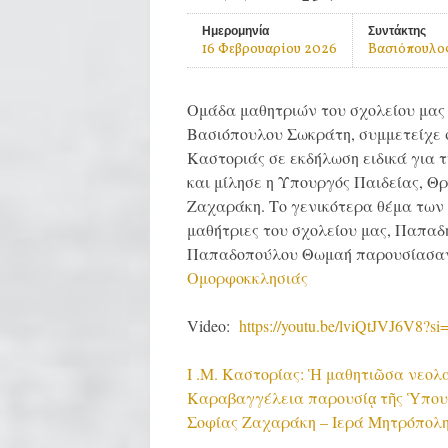
Ημερομηνία
Συντάκτης
16 Φεβρουαρίου 2026
Βασιόπουλο
Ομάδα μαθητριών του σχολείου μας 
Βασιόπουλου Σωκράτη, συμμετείχε 
Καστοριάς σε εκδήλωση ειδικά για 
και μίλησε η Υπουργός Παιδείας, 
Ζαχαράκη.
Το γενικότερα θέμα των
μαθήτριες του σχολείου μας, Παπα
Παπαδοπούλου Θωμαή παρουσίασα
Ομορφοκκλησιάς
Video:
https://youtu.be/lviQtJVJ6V8
Ι .Μ. Καστορίας: Ἡ μαθητιῶσα νεολ
Καραβαγγέλεια παρουσίᾳ τῆς Ὑπουρ
Σοφίας Ζαχαράκη – Ιερά Μητρόπολ