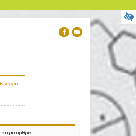
διεύθυνση
όγραμμα
εότερα άρθρα