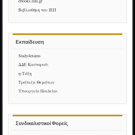
ebooks.edu.gr
Βιβλιοθήκη του ΙΕΠ
Εκπαίδευση
Stady4exams
ΔΔΕ Καστοριάς
η-Τάξη
Τράπεζα Θεμάτων
Υπουργείο Παιδείας
Συνδικαλιστικοί Φορείς