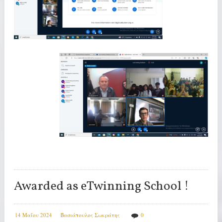
Awarded as eTwinning School !
14 Μαΐου 2024
Βασιόπουλος Σωκράτης
0