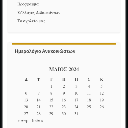
Πρόγραμμα
Σύλλογος Διδασκόντων
Το σχολείο μας
Ημερολόγιο Ανακοινώσεων
ΜΆΙΟΣ 2024
Δ
Τ
Τ
Π
Π
Σ
Κ
1
2
3
4
5
6
7
8
9
10
11
12
13
14
15
16
17
18
19
20
21
22
23
24
25
26
27
28
29
30
31
« Απρ
Ιούν »