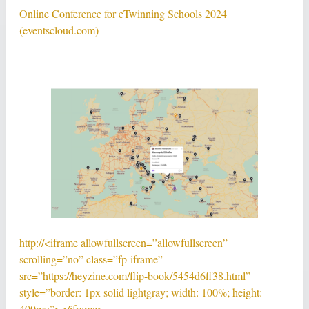
Online Conference for eTwinning Schools 2024
(eventscloud.com)
http://<iframe allowfullscreen=”allowfullscreen”
scrolling=”no” class=”fp-iframe”
src=”https://heyzine.com/flip-book/5454d6ff38.html”
style=”border: 1px solid lightgray; width: 100%; height:
400px;”></iframe>