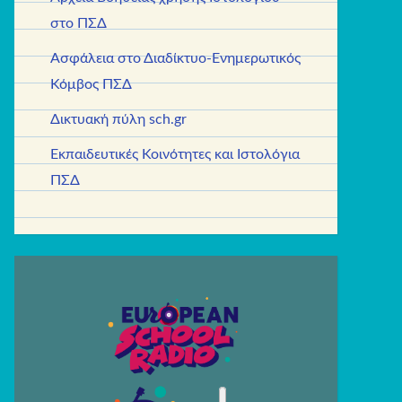
στο ΠΣΔ
Ασφάλεια στο Διαδίκτυο-Ενημερωτικός
Κόμβος ΠΣΔ
Δικτυακή πύλη sch.gr
Εκπαιδευτικές Κοινότητες και Ιστολόγια
ΠΣΔ