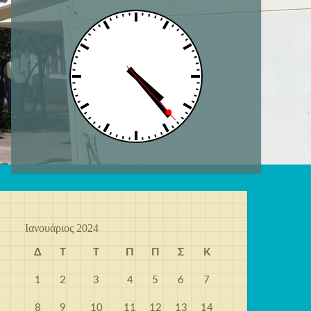
Ιανουάριος 2024
Δ
Τ
Τ
Π
Π
Σ
Κ
1
2
3
4
5
6
7
8
9
10
11
12
13
14