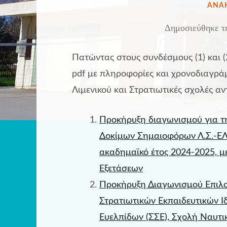
ΔΗΜ
ΑΝΑ
ΣΤΗ
Δημοσιεύθηκε τ
Πατώντας στους συνδέσμους (1) και 
pdf με πληροφορίες και χρονοδιαγρά
Λιμενικού και Στρατιωτικές σχολές αν
Προκήρυξη διαγωνισμού για τ
Δοκίμων Σημαιοφόρων Λ.Σ.-ΕΛ
ακαδημαϊκό έτος 2024-2025, 
Εξετάσεων
Προκήρυξη Διαγωνισμού Επιλ
Στρατιωτικών Εκπαιδευτικών Ι
Ευελπίδων (ΣΣΕ), Σχολή Ναυτικ