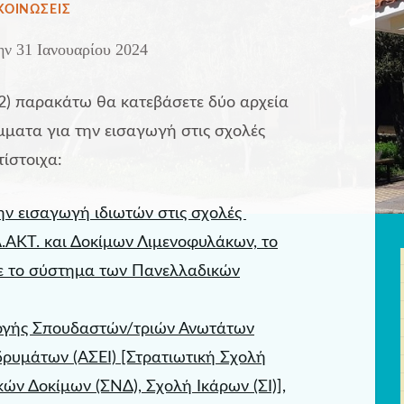
ΟΣΙΕΎΘΗΚΕ
ΚΟΙΝΩΣΕΙΣ
Ν
ην
31 Ιανουαρίου 2024
(2) παρακάτω θα κατεβάσετε δύο αρχεία
μματα για την εισαγωγή στις σχολές
τίστοιχα:
ην εισαγωγή ιδιωτών στις σχολές
.ΑΚΤ. και Δοκίμων Λιμενοφυλάκων, το
με το σύστημα των Πανελλαδικών
ογής Σπουδαστών/τριών Ανωτάτων
δρυμάτων (ΑΣΕΙ) [Στρατιωτική Σχολή
ών Δοκίμων (ΣΝΔ), Σχολή Ικάρων (ΣΙ)],