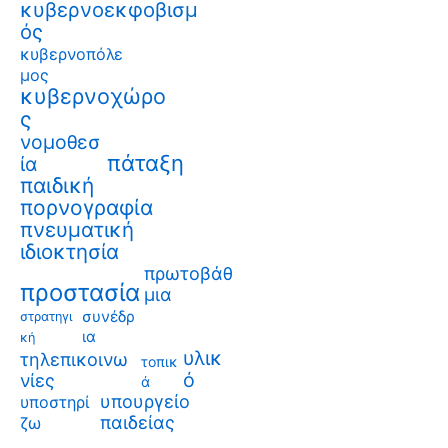
κυβερνοεκφοβισμ
ός
κυβερνοπόλε
μος
κυβερνοχώρο
ς
νομοθεσ
πάταξη
ία
παιδική
πορνογραφία
πνευματική
ιδιοκτησία
πρωτοβάθ
προστασία
μια
συνέδρ
στρατηγι
ια
κή
υλικ
τηλεπικοινω
τοπικ
ό
νίες
ά
υπουργείο
υποστηρί
παιδείας
ζω