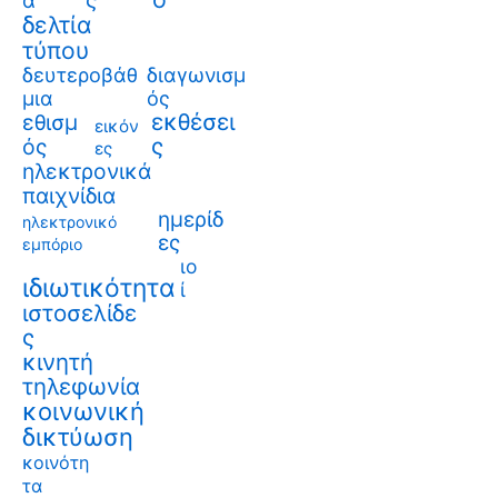
ς
α
δελτία
τύπου
δευτεροβάθ
διαγωνισμ
μια
ός
εκθέσει
εθισμ
εικόν
ς
ός
ες
ηλεκτρονικά
παιχνίδια
ημερίδ
ηλεκτρονικό
ες
εμπόριο
ιο
ιδιωτικότητα
ί
ιστοσελίδε
ς
κινητή
τηλεφωνία
κοινωνική
δικτύωση
κοινότη
τα