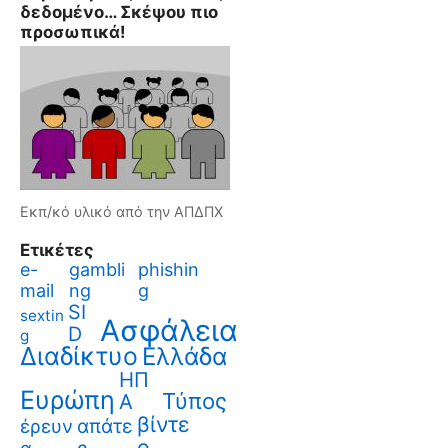
δεδομένο… Σκέψου πιο
προσωπικά!
Εκπ/κό υλικό από την ΑΠΔΠΧ
Ετικέτες
e-
gambli
phishin
mail
ng
g
SI
sextin
Ασφάλεια
D
g
Διαδίκτυο
Ελλάδα
ΗΠ
Ευρώπη
Τύπος
Α
βίντε
απάτε
έρευν
ο