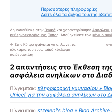
Περισσότερες πληροφορίες
Δείτε όλα τα άρθρα του/της eSafe
Δημοσιεύθηκε στην
Γενικά
και χαρακτηρίσθηκε
Ασφάλεια
,
κυβερνοεκφοβισμός
,
Τύπος
. Αποθηκεύστε τον
μόνιμο σύν
←
Στην Κύπρο φαίνεται να απλώνει τα
e-
πλοκάμια του ευρωπαϊκό κύκλωμα
παιδεραστίας
2 απαντήσεις στο
Έκθεση της 
ασφάλεια ανηλίκων στο Διαδ
πληροφορική γυμνασίου » Blo
Πίνγκμπακ:
Unicef για την ασφάλεια ανηλίκων στο Δ
stzelepi's blog » Blog Archive
Πίνγκμπακ: