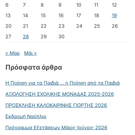
6
7
8
9
10
11
12
13
14
15
16
17
18
19
20
21
22
23
24
25
26
27
28
29
30
« Μαρ
Μάι »
Πρόσφατα άρθρα
Η Ποίηση για τα Παιδιά … η Ποίηση από τα Παιδιά
AΞΙΟΛΟΓΗΣΗ ΣΧΟΛΙΚΗΣ ΜΟΝΑΔΑΣ 2025-2026
ΠΡΟΣΚΛΗΣΗ ΚΑΛΟΚΑΙΡΙΝΗΣ ΓΙΟΡΤΗΣ 2026
Εκδρομή Ναύπλιο
Πρόγραμμα Εξετάσεων Μάιος Ιούνιος 2026