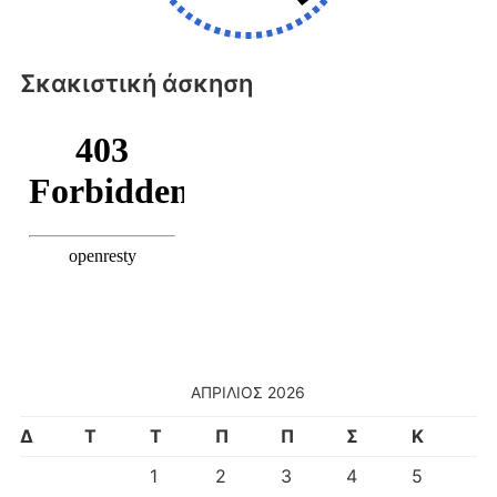
Σκακιστική άσκηση
ΑΠΡΊΛΙΟΣ 2026
Δ
Τ
Τ
Π
Π
Σ
Κ
1
2
3
4
5