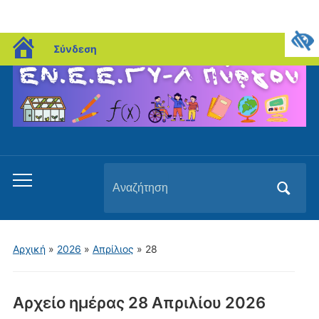
blogs.sch.gr
Σύνδεση
Αναζήτηση
Εναλλαγή
για:
του
μενού
για
Αρχική
»
2026
»
Απρίλιος
»
28
κινητά
Αρχείο ημέρας
28 Απριλίου 2026