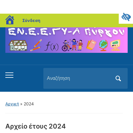
blogs.sch.gr
Σύνδεση
Αναζήτηση
Εναλλαγή
για:
του
μενού
για
Αρχική
»
2024
κινητά
Αρχείο έτους
2024