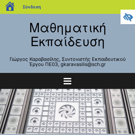
blogs.sch.gr
Σύνδεση
Μετάβαση
Μαθηματική
σε
περιεχόμενο
Εκπαίδευση
Γιώργος Καραβασίλης, Συντονιστής Εκπαιδευτικού
Έργου ΠΕ03, gkaravasilis@sch.gr