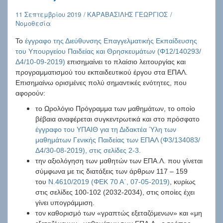
11 Σεπτεμβρίου 2019
ΚΑΡΑΒΑΣΙΛΗΣ ΓΕΩΡΓΙΟΣ
Νομοθεσία
Το
έγγραφο της Διεύθυνσης Επαγγελματικής Εκπαίδευσης
του Υπουργείου Παιδείας και Θρησκευμάτων (Φ12/140293/
Δ4/10-09-2019)
επισημαίνει το πλαίσιο λειτουργίας και
προγραμματισμού του εκπαιδευτικού έργου στα ΕΠΑΛ.
Επισημαίνω ορισμένες πολύ σημαντικές ενότητες, που
αφορούν:
το Ωρολόγιο Πρόγραμμα των μαθημάτων, το οποίο
βέβαια αναφέρεται συγκεντρωτικά και στο πρόσφατο
έγγραφο του ΥΠΑΙΘ για τη Διδακτέα Ύλη των
μαθημάτων Γενικής Παιδείας των ΕΠΑΛ (Φ3/134083/
Δ4/30-08-2019), στις σελίδες 2-3.
την αξιολόγηση των μαθητών των ΕΠΑ.Λ. που γίνεται
σύμφωνα με τις διατάξεις των άρθρων 117 – 159
του
Ν.4610/2019 (ΦΕΚ 70 Α΄, 07-05-2019)
, κυρίως
στις σελίδες 100-102 (2032-2034), στις οποίες έχει
γίνει υπογράμμιση.
τον καθορισμό των «γραπτώς εξεταζόμενων» και «μη