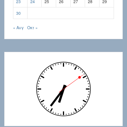
23
24
25
26
27
28
29
30
« Αυγ
Οκτ »