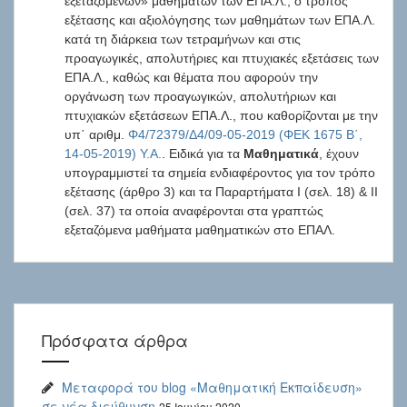
εξεταζόμενων» μαθημάτων των ΕΠΑ.Λ., ο τρόπος
εξέτασης και αξιολόγησης των μαθημάτων των ΕΠΑ.Λ.
κατά τη διάρκεια των τετραμήνων και στις
προαγωγικές, απολυτήριες και πτυχιακές εξετάσεις των
ΕΠΑ.Λ., καθώς και θέματα που αφορούν την
οργάνωση των προαγωγικών, απολυτήριων και
πτυχιακών εξετάσεων ΕΠΑ.Λ., που καθορίζονται με την
υπ΄ αριθμ.
Φ4/72379/Δ4/09-05-2019 (ΦΕΚ 1675 Β΄,
14-05-2019) Υ.Α.
. Ειδικά για τα
Μαθηματικά
, έχουν
υπογραμμιστεί τα σημεία ενδιαφέροντος για τον τρόπο
εξέτασης (άρθρο 3) και τα Παραρτήματα Ι (σελ. 18) & ΙΙ
(σελ. 37) τα οποία αναφέρονται στα γραπτώς
εξεταζόμενα μαθήματα μαθηματικών στο ΕΠΑΛ.
Πρόσφατα άρθρα
Μεταφορά του blog «Μαθηματική Εκπαίδευση»
σε νέα διεύθυνση
25 Ιουνίου 2020