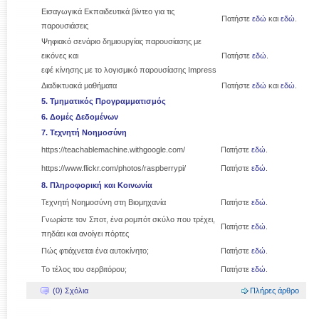
Εισαγωγικά Εκπαιδευτικά βίντεο για τις
Πατήστε
εδώ
και
εδώ
.
παρουσιάσεις
Ψηφιακό σενάριο δημιουργίας παρουσίασης με
εικόνες και
Πατήστε
εδώ
.
εφέ κίνησης με το λογισμικό παρουσίασης Impress
Διαδικτυακά μαθήματα
Πατήστε
εδώ
και
εδώ
.
5. Τμηματικός Προγραμματισμός
6. Δομές Δεδομένων
7. Τεχνητή Νοημοσύνη
https://teachablemachine.withgoogle.com/
Πατήστε
εδώ
.
https://www.flickr.com/photos/raspberrypi/
Πατήστε
εδώ
.
8. Πληροφορική και Κοινωνία
Τεχνητή Νοημοσύνη στη Βιομηχανία
Πατήστε
εδώ
.
Γνωρίστε τον Σποτ, ένα ρομπότ σκύλο που τρέχει,
Πατήστε
εδώ
.
πηδάει και ανοίγει πόρτες
Πώς φτιάχνεται ένα αυτοκίνητο;
Πατήστε
εδώ
.
Το τέλος του σερβιτόρου;
Πατήστε
εδώ
.
(0) Σχόλια
Πλήρες άρθρο