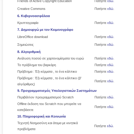
Friends of Active Copyright Education
Πατήστε
εδώ
.
Creative Commons
Πατήστε
εδώ
.
6. Κυβερνοασφάλεια
Κρυπτογραφία
Πατήστε
εδώ
.
7. Δημιουργώ με τον Κειμενογράφο
LibreOffice download
Πατήστε
εδώ
.
Σημειώσεις
Πατήστε
εδώ
.
8. Αλγοριθμική
Ανάλυση ποσού σε χαρτονομίσματα του ευρώ
Πατήστε
εδώ
.
Το πρόβλημα του βαρκάρη
Πατήστε
εδώ
.
Πρόβλημα : Έξι κέρματα , το ένα κάλπικο
Πατήστε
εδώ
.
Πρόβλημα : Έξι κέρματα , το ένα κάλπικο (β’
Πατήστε
εδώ
.
αλγόριθμος)
9. Προγραμματισμός Υπολογιστικών Συστημάτων
Περιβάλλον προγραμματισμού Scratch
Πατήστε
εδώ
.
Offline έκδοση του Scratch που μπορείτε να
Πατήστε
εδώ
.
κατεβάσετε
10. Πληροφορική και Κοινωνία
Τεχνητή Nοημοσύνη και άτομα με κινητικά
Πατήστε
εδώ
.
προβλήματα