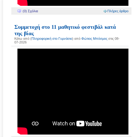
(0) Σχόλια
Πλήρες άρθρο
Συμμετοχή στο 11 μαθητικό φεστιβάλ κατά
της βίας
Κάτω από (
Πληροφορική στο Γυμνάσιο
) από
Φώτιος Μπόσμος
στις 08-
07-2026