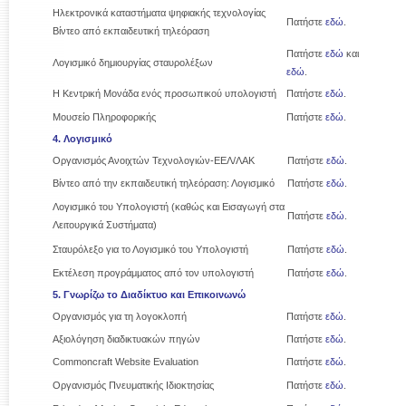
Ηλεκτρονικά καταστήματα ψηφιακής τεχνολογίας
Πατήστε
εδώ
.
Βίντεο από εκπαιδευτική τηλεόραση
Πατήστε
εδώ
και
Λογισμικό δημιουργίας σταυρολέξων
εδώ
.
Η Κεντρική Μονάδα ενός προσωπικού υπολογιστή
Πατήστε
εδώ
.
Μουσείο Πληροφορικής
Πατήστε
εδώ
.
4. Λογισμικό
Οργανισμός Ανοιχτών Τεχνολογιών-ΕΕΛ/ΛΑΚ
Πατήστε
εδώ
.
Βίντεο από την εκπαιδευτική τηλεόραση: Λογισμικό
Πατήστε
εδώ
.
Λογισμικό του Υπολογιστή (καθώς και Εισαγωγή στα
Πατήστε
εδώ
.
Λειτουργικά Συστήματα)
Σταυρόλεξο για το Λογισμικό του Υπολογιστή
Πατήστε
εδώ
.
Εκτέλεση προγράμματος από τον υπολογιστή
Πατήστε
εδώ
.
5. Γνωρίζω το Διαδίκτυο και Επικοινωνώ
Οργανισμός για τη λογοκλοπή
Πατήστε
εδώ
.
Αξιολόγηση διαδικτυακών πηγών
Πατήστε
εδώ
.
Commoncraft Website Evaluation
Πατήστε
εδώ
.
Οργανισμός Πνευματικής Ιδιοκτησίας
Πατήστε
εδώ
.