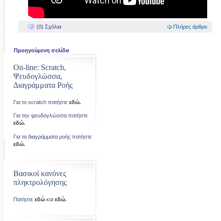
(0) Σχόλια
Πλήρες άρθρο
Προηγούμενη σελίδα
On-line: Scratch,
Ψευδογλώσσα,
Διαγράμματα Ροής
Για το scratch πατήστε
εδώ
.
Για την ψευδογλώσσα πατήστε
εδώ
.
Για τα διαγράμματα ροής πατήστε
εδώ
.
Βασικοί κανόνες
πληκτρολόγησης
Πατήστε
εδώ
και
εδώ
.