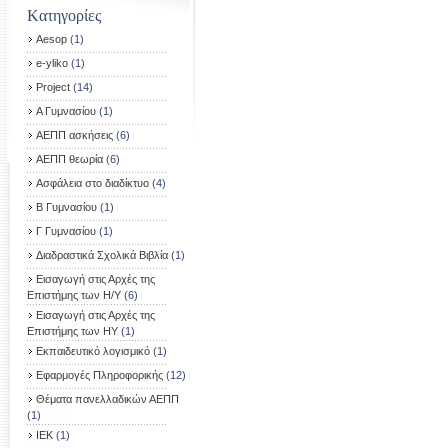
Kατηγορίες
Aesop
(1)
e-yliko
(1)
Project
(14)
Α Γυμνασίου
(1)
ΑΕΠΠ ασκήσεις
(6)
ΑΕΠΠ θεωρία
(6)
Ασφάλεια στο διαδίκτυο
(4)
Β Γυμνασίου
(1)
Γ Γυμνασίου
(1)
Διαδραστικά Σχολικά Βιβλία
(1)
Εισαγωγή στις Αρχές της
Επιστήμης των Η/Υ
(6)
Εισαγωγή στις Αρχές της
Επιστήμης των ΗΥ
(1)
Εκπαιδευτικό λογισμικό
(1)
Εφαρμογές Πληροφορικής
(12)
Θέματα πανελλαδικών ΑΕΠΠ
(1)
ΙΕΚ
(1)