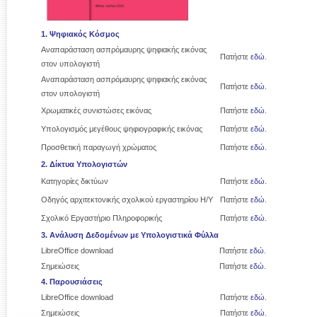
1. Ψηφιακός Κόσμος
Αναπαράσταση ασπρόμαυρης ψηφιακής εικόνας
Πατήστε
εδώ
.
στον υπολογιστή
Αναπαράσταση ασπρόμαυρης ψηφιακής εικόνας
Πατήστε
εδώ
.
στον υπολογιστή
Χρωματικές συνιστώσες εικόνας
Πατήστε
εδώ
.
Υπολογισμός μεγέθους ψηφιογραφικής εικόνας
Πατήστε
εδώ
.
Προσθετική παραγωγή χρώματος
Πατήστε
εδώ
.
2. Δίκτυα Υπολογιστών
Κατηγορίες δικτύων
Πατήστε
εδώ
.
Οδηγός αρχιτεκτονικής σχολικού εργαστηρίου Η/Υ
Πατήστε
εδώ
.
Σχολικό Εργαστήριο Πληροφορικής
Πατήστε
εδώ
.
3. Ανάλυση Δεδομένων με Υπολογιστικά Φύλλα
LibreOffice download
Πατήστε
εδώ
.
Σημειώσεις
Πατήστε
εδώ
.
4. Παρουσιάσεις
LibreOffice download
Πατήστε
εδώ
.
Σημειώσεις
Πατήστε
εδώ
.