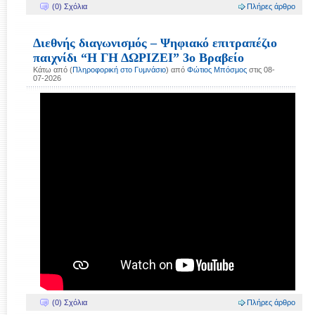
(0) Σχόλια
Πλήρες άρθρο
Διεθνής διαγωνισμός – Ψηφιακό επιτραπέζιο
παιχνίδι “Η ΓΗ ΔΩΡΙΖΕΙ” 3ο Βραβείο
Κάτω από (
Πληροφορική στο Γυμνάσιο
) από
Φώτιος Μπόσμος
στις 08-
07-2026
(0) Σχόλια
Πλήρες άρθρο