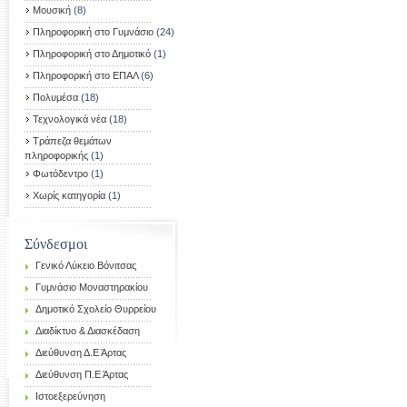
Μουσική
(8)
Πληροφορική στο Γυμνάσιο
(24)
Πληροφορική στο Δημοτικό
(1)
Πληροφορική στο ΕΠΑΛ
(6)
Πολυμέσα
(18)
Τεχνολογικά νέα
(18)
Τράπεζα θεμάτων
πληροφορικής
(1)
Φωτόδεντρο
(1)
Χωρίς κατηγορία
(1)
Σύνδεσμοι
Γενικό Λύκειο Βόνιτσας
Γυμνάσιο Μοναστηρακίου
Δημοτικό Σχολείο Θυρρείου
Διαδίκτυο & Διασκέδαση
Διεύθυνση Δ.Ε Άρτας
Διεύθυνση Π.Ε Άρτας
Ιστοεξερεύνηση