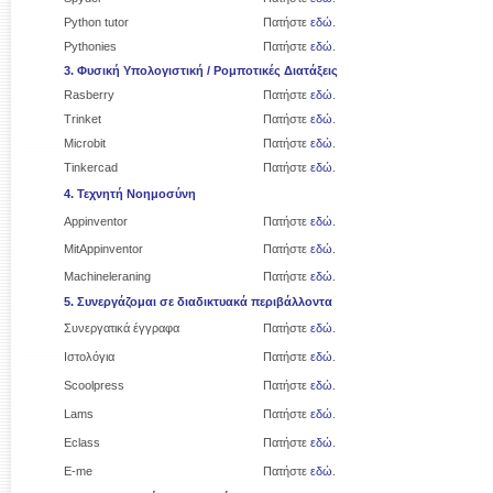
Python tutor
Πατήστε
εδώ
.
Pythonies
Πατήστε
εδώ
.
3. Φυσική Υπολογιστική / Ρομποτικές Διατάξεις
Rasberry
Πατήστε
εδώ
.
Trinket
Πατήστε
εδώ
.
Microbit
Πατήστε
εδώ
.
Tinkercad
Πατήστε
εδώ
.
4. Τεχνητή Νοημοσύνη
Appinventor
Πατήστε
εδώ
.
MitAppinventor
Πατήστε
εδώ
.
Machineleraning
Πατήστε
εδώ
.
5. Συνεργάζομαι σε διαδικτυακά περιβάλλοντα
Συνεργατικά έγγραφα
Πατήστε
εδώ
.
Ιστολόγια
Πατήστε
εδώ
.
Scoolpress
Πατήστε
εδώ
.
Lams
Πατήστε
εδώ
.
Eclass
Πατήστε
εδώ
.
E-me
Πατήστε
εδώ
.