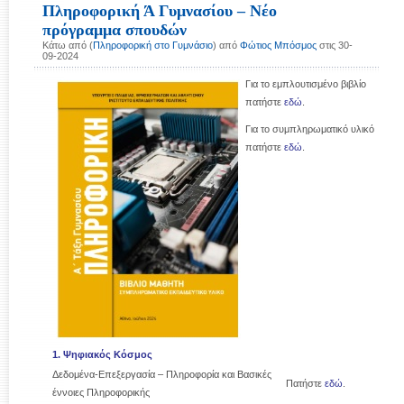
Πληροφορική Ά Γυμνασίου – Νέο
πρόγραμμα σπουδών
Κάτω από (
Πληροφορική στο Γυμνάσιο
) από
Φώτιος Μπόσμος
στις 30-
09-2024
Για το εμπλουτισμένο βιβλίο
πατήστε
εδώ
.
Για το συμπληρωματικό υλικό
πατήστε
εδώ
.
1. Ψηφιακός Κόσμος
Δεδομένα-Επεξεργασία – Πληροφορία και Βασικές
Πατήστε
εδώ
.
έννοιες Πληροφορικής