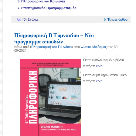
6. Πληροφορική και Κοινωνία
7. Επιστημονικός Προγραμματισμός
(0) Σχόλια
Πλήρες άρθρο
Πληροφορική Β΄Γυμνασίου – Νέο
πρόγραμμα σπουδών
Κάτω από (
Πληροφορική στο Γυμνάσιο
) από
Φώτιος Μπόσμος
στις 30-
09-2024
Για το εμπλουτισμένο βιβλίο
πατήστε
εδώ
.
Για το συμπληρωματικό υλικό
πατήστε
εδώ
.