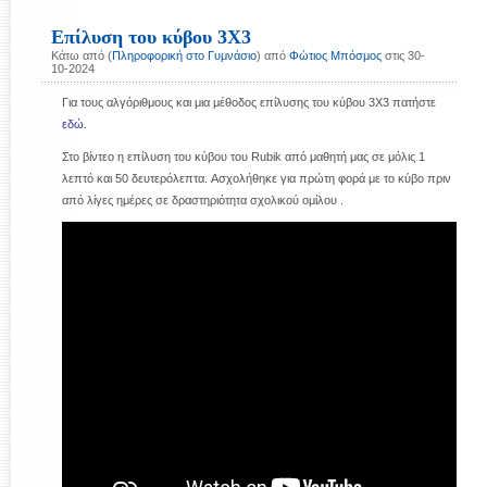
Επίλυση του κύβου 3Χ3
Κάτω από (
Πληροφορική στο Γυμνάσιο
) από
Φώτιος Μπόσμος
στις 30-
10-2024
Για τους αλγόριθμους και μια μέθοδος επίλυσης του κύβου 3Χ3 πατήστε
εδώ
.
Στο βίντεο η επίλυση του κύβου του Rubik από μαθητή μας σε μόλις 1
λεπτό και 50 δευτερόλεπτα. Aσχολήθηκε για πρώτη φορά με το κύβο πριν
από λίγες ημέρες σε δραστηριότητα σχολικού ομίλου .