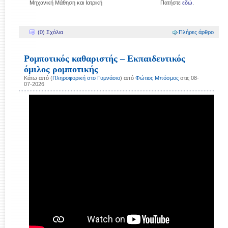
Μηχανική Μάθηση και Ιατρική
Πατήστε
εδώ
.
(0) Σχόλια
Πλήρες άρθρο
Ρομποτικός καθαριστής – Εκπαιδευτικός
όμιλος ρομποτικής
Κάτω από (
Πληροφορική στο Γυμνάσιο
) από
Φώτιος Μπόσμος
στις 08-
07-2026