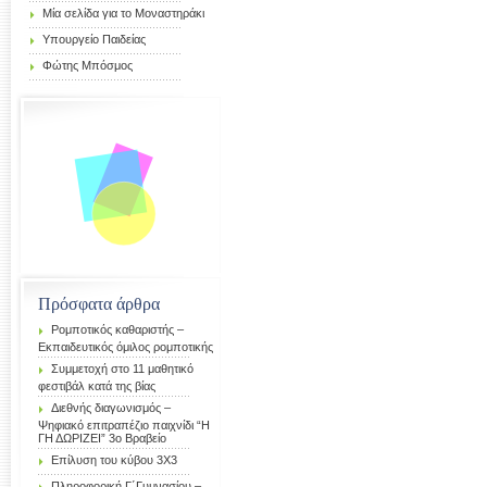
Μία σελίδα για το Μοναστηράκι
Υπουργείο Παιδείας
Φώτης Μπόσμος
Πρόσφατα άρθρα
Ρομποτικός καθαριστής –
Εκπαιδευτικός όμιλος ρομποτικής
Συμμετοχή στο 11 μαθητικό
φεστιβάλ κατά της βίας
Διεθνής διαγωνισμός –
Ψηφιακό επιτραπέζιο παιχνίδι “Η
ΓΗ ΔΩΡΙΖΕΙ” 3ο Βραβείο
Επίλυση του κύβου 3Χ3
Πληροφορική Γ΄Γυμνασίου –