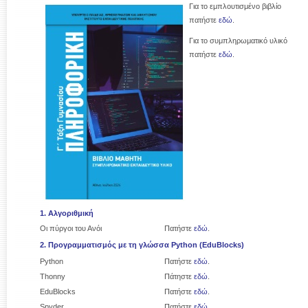
Για το εμπλουτισμένο βιβλίο
πατήστε
εδώ
.
Για το συμπληρωματικό υλικό
πατήστε
εδώ
.
1. Αλγοριθμική
Οι πύργοι του Ανόι
Πατήστε
εδώ
.
2. Προγραμματισμός με τη γλώσσα Python (EduBlocks)
Python
Πατήστε
εδώ
.
Thonny
Πάτηστε
εδώ
.
EduBlocks
Πατήστε
εδώ
.
Spyder
Πατήστε
εδώ
.