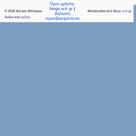
Όροι χρήσης
blogs.sch.gr
|
© 2026 Φώτιoς Μπόσμος
Φιλοξενείται από
Blogs.sch.gr
Δήλωση
Άρθρα
και
σχόλια
προσβασιμότητας