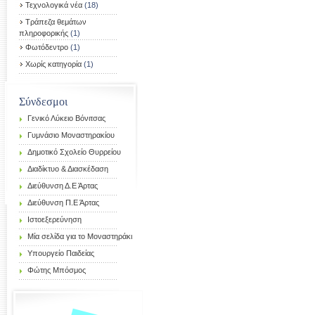
Τεχνολογικά νέα
(18)
Τράπεζα θεμάτων
πληροφορικής
(1)
Φωτόδεντρο
(1)
Χωρίς κατηγορία
(1)
Σύνδεσμοι
Γενικό Λύκειο Βόνιτσας
Γυμνάσιο Μοναστηρακίου
Δημοτικό Σχολείο Θυρρείου
Διαδίκτυο & Διασκέδαση
Διεύθυνση Δ.Ε Άρτας
Διεύθυνση Π.Ε Άρτας
Ιστοεξερεύνηση
Μία σελίδα για το Μοναστηράκι
Υπουργείο Παιδείας
Φώτης Μπόσμος