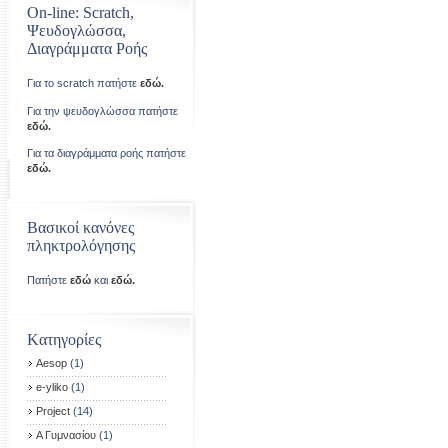
On-line: Scratch,
Ψευδογλώσσα,
Διαγράμματα Ροής
Για το scratch πατήστε
εδώ
.
Για την ψευδογλώσσα πατήστε
εδώ
.
Για τα διαγράμματα ροής πατήστε
εδώ
.
Βασικοί κανόνες
πληκτρολόγησης
Πατήστε
εδώ
και
εδώ
.
Kατηγορίες
Aesop
(1)
e-yliko
(1)
Project
(14)
Α Γυμνασίου
(1)