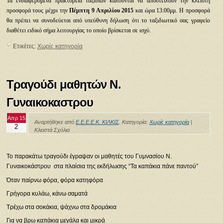
Τα ενδιαφερόμενα πρακτορεία ταξιδίων καλούνται να αποστείλουν την κλειστή
προσφορά τους μέχρι την
Πέμπτη 9 Απριλίου 2015
και ώρα 13:00μμ. Η προσφορά
θα πρέπει να συνοδεύεται από υπεύθυνη δήλωση ότι το ταξιδιωτικό σας γραφείο
διαθέτει ειδικό σήμα λειτουργίας το οποίο βρίσκεται σε ισχύ.
Ετικέτες:
Χωρίς κατηγορία
Τραγούδι μαθητών Ν.
Γυναικοκαστρου
Απρ 15
Αναρτήθηκε από
Ε.Ε.Ε.Ε.Κ. ΚΙΛΚΙΣ
. Κατηγορία:
Χωρίς κατηγορία
|
2
Κλειστά Σχόλια
Το παρακάτω τραγούδι έγραψαν οι μαθητές του Γυμνασίου Ν.
Γυναικοκάστρου στα πλαίσια της εκδήλωσης “Τα καπάκια πάνε παντού”
Όταν παίρνω φόρα, φόρα κατηφόρα
Γρήγορα κυλάω, κάνω σαματά
Τρέχω στα σοκάκια, ψάχνω στα δρομάκια
Για να βρω καπάκια μεγάλα και μικρά