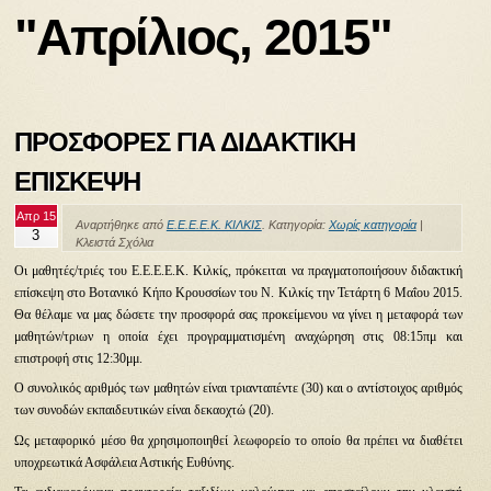
"Απρίλιος, 2015"
ΠΡΟΣΦΟΡΕΣ ΓΙΑ ΔΙΔΑΚΤΙΚΗ
ΕΠΙΣΚΕΨΗ
Απρ 15
Αναρτήθηκε από
Ε.Ε.Ε.Ε.Κ. ΚΙΛΚΙΣ
. Κατηγορία:
Χωρίς κατηγορία
|
3
Κλειστά Σχόλια
Οι μαθητές/τριές του Ε.Ε.Ε.Ε.Κ. Κιλκίς, πρόκειται να πραγματοποιήσουν διδακτική
επίσκεψη στο Βοτανικό Κήπο Κρουσσίων του Ν. Κιλκίς την Τετάρτη 6 Μαΐου 2015.
Θα θέλαμε να μας δώσετε την προσφορά σας προκείμενου να γίνει η μεταφορά των
μαθητών/τριων η οποία έχει προγραμματισμένη αναχώρηση στις 08:15πμ και
επιστροφή στις 12:30μμ.
Ο συνολικός αριθμός των μαθητών είναι τριανταπέντε (30) και ο αντίστοιχος αριθμός
των συνοδών εκπαιδευτικών είναι δεκαοχτώ (20).
Ως μεταφορικό μέσο θα χρησιμοποιηθεί λεωφορείο το οποίο θα πρέπει να διαθέτει
υποχρεωτικά Ασφάλεια Αστικής Ευθύνης.