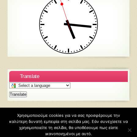
Translate
Select
a
Translate
language
to
translate
this
Χρησιμοποιούμε cookies για να σας προσφέρουμε την
page
καλύτερη δυνατή εμπειρία στη σελίδα μας. Εάν συνεχίσετε να
©2026
Ε.Ε.Ε.Ε.Κ. ΚΙΛΚΙΣ
χρησιμοποιείτε τη σελίδα, θα υποθέσουμε πως είστε
Φιλοξενείται από
Blogs.sch.gr
ικανοποιημένοι με αυτό.