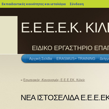
blogs.sch.gr
Εκπαιδευτικές κοινότητες και ιστολόγια
Σύνδεση
Ε.Ε.Ε.Ε.Κ. ΚΙΛ
ΕΙΔΙΚΟ ΕΡΓΑΣΤΗΡΙΟ ΕΠΑ
Αρχική Σελίδα
ERASMUS+ TRAINING
Δείγμ
«
Εσωτερικός -Κανονισμός- Ε.Ε.Ε.ΕΚ. Κιλκίς
ΝΕΑ ΙΣΤΟΣΕΛΙΔΑ Ε.Ε.Ε.ΕΚ