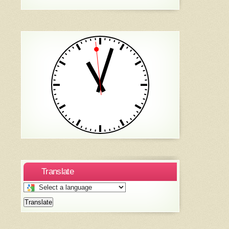
Translate
Select
a
Translate
language
to
translate