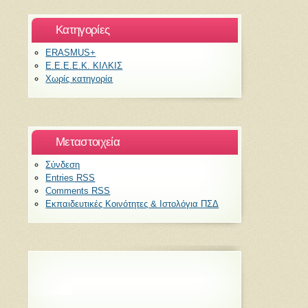
Kατηγορίες
ERASMUS+
Ε.Ε.Ε.Ε.Κ. ΚΙΛΚΙΣ
Χωρίς κατηγορία
Μεταστοιχεία
Σύνδεση
Entries
RSS
Comments
RSS
Εκπαιδευτικές Κοινότητες & Ιστολόγια ΠΣΔ