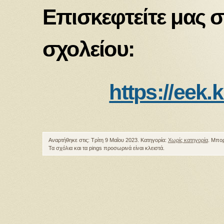
Επισκεφτείτε μας σ
σχολείου:
https://eek.k
Αναρτήθηκε στις: Τρίτη 9 Μαΐου 2023. Κατηγορία:
Χωρίς κατηγορία
. Μπο
Τα σχόλια και τα pings προσωρινά είναι κλειστά.