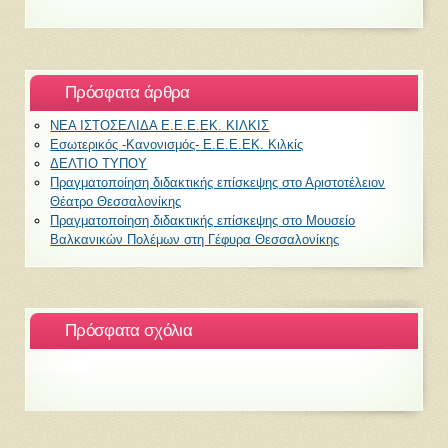
Πρόσφατα άρθρα
ΝΕΑ ΙΣΤΟΣΕΛΙΔΑ Ε.Ε.Ε.ΕΚ. ΚΙΛΚΙΣ
Εσωτερικός -Κανονισμός- Ε.Ε.Ε.ΕΚ. Κιλκίς
ΔΕΛΤΙΟ ΤΥΠΟΥ
Πραγματοποίηση διδακτικής επίσκεψης στο Αριστοτέλειον
Θέατρο Θεσσαλονίκης
Πραγματοποίηση διδακτικής επίσκεψης στο Μουσείο
Βαλκανικών Πολέμων στη Γέφυρα Θεσσαλονίκης
Πρόσφατα σχόλια