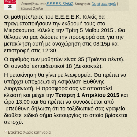
Μαρ 15
Αναρτήθηκε από
Ε.Ε.Ε.Ε.Κ. ΚΙΛΚΙΣ
. Κατηγορία:
Χωρίς κατηγορία
|
30
Κλειστά Σχόλια
Οι μαθητές/τριές του Ε.Ε.Ε.Ε.Κ. Κιλκίς θα
πραγματοποιήσουν την εκδρομή τους στο
Μικράκαμπο, Κιλκλίς την Τρίτη 5 Μαΐου 2015 . Θα
θέλαμε να μας δώσετε την προσφορά σας για την
μετακίνηση αυτή με αναχώρηση στις 08:15μ και
επιστροφή στις 12:30.
Ο αριθμός των μαθητών είναι: 35 (Τριάντα πέντε).
Οι συνοδοί εκπαιδευτικοί 18 (Δεκαοκτώ).
Η μετακίνηση θα γίνει με λεωφορεία. Θα πρέπει να
υπάρχει υποχρεωτική Ασφάλιση Ευθύνης
Διοργανωτή. Η προσφορά σας να αποσταλεί
κλειστή και μέχρι την
Τετάρτη 1 Απριλίου 2015
και
ώρα 13:00 και θα πρέπει να συνοδεύεται από
υπεύθυνη δήλωση ότι το ταξιδιωτικό σας γραφείο
διαθέτει ειδικό σήμα λειτουργίας το οποίο βρίσκεται
σε ισχύ.
Ετικέτες:
Χωρίς κατηγορία