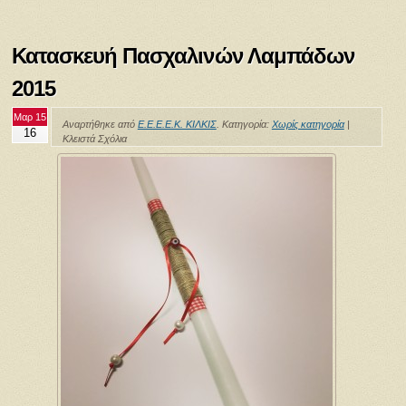
Κατασκευή Πασχαλινών Λαμπάδων
2015
Μαρ 15
Αναρτήθηκε από
Ε.Ε.Ε.Ε.Κ. ΚΙΛΚΙΣ
. Κατηγορία:
Χωρίς κατηγορία
|
16
Κλειστά Σχόλια