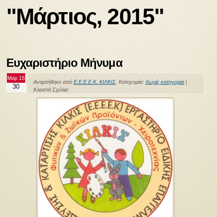
"Μάρτιος, 2015"
Ευχαριστήριο Μήνυμα
Μαρ 15
Αναρτήθηκε από
Ε.Ε.Ε.Ε.Κ. ΚΙΛΚΙΣ
. Κατηγορία:
Χωρίς κατηγορία
|
30
Κλειστά Σχόλια