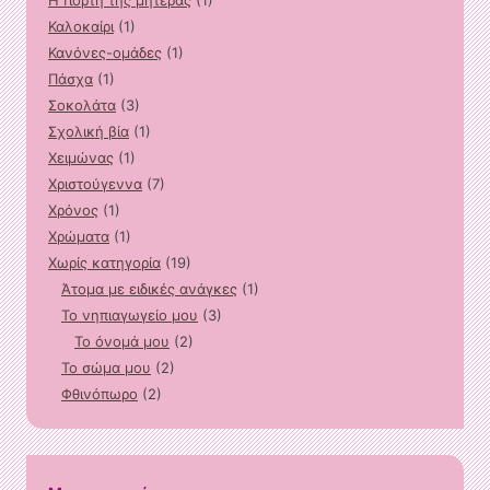
Η Γιορτή της μητέρας
(1)
Καλοκαίρι
(1)
Κανόνες-ομάδες
(1)
Πάσχα
(1)
Σοκολάτα
(3)
Σχολική βία
(1)
Χειμώνας
(1)
Χριστούγεννα
(7)
Χρόνος
(1)
Χρώματα
(1)
Χωρίς κατηγορία
(19)
Άτομα με ειδικές ανάγκες
(1)
Το νηπιαγωγείο μου
(3)
Το όνομά μου
(2)
Το σώμα μου
(2)
Φθινόπωρο
(2)