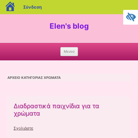
blogs.sch.gr
Σύνδεση
Elen's blog
Μενού
Skip
to
content
ΑΡΧΕΊΟ ΚΑΤΗΓΟΡΊΑΣ
ΧΡΏΜΑΤΑ
Διαδραστικά παιχνίδια για τα
χρώματα
Σχολιάστε