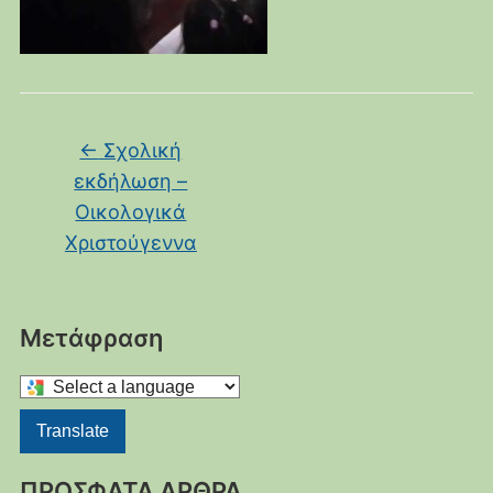
←
Σχολική
εκδήλωση –
Οικολογικά
Χριστούγεννα
Μετάφραση
Select
a
Translate
language
to
ΠΡΟΣΦΑΤΑ ΑΡΘΡΑ