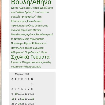
Βουλή/Αθήνα
Δίκτυο Άλφα
Διαγωνισμοί
Δικαιώματα
του Παιδιού
Δράση "Η τσάντα στο
σχολείο"
Εγγραφές Α΄ τάξη
Εθελοντισμός
Εκπαιδευτική
Τηλεόραση
Κανόνες υγιεινής στο
σχολείο
Κτήμα στο Μπαΐρι
Μακεδονικός Αγώνας
Μετάβαση από
το Νηπιαγωγείο στο Δημοτικό
Παγκόσμια Ημέρα Ραδιοφώνου
Πανελλήνια Ημέρα Σχολικού
Αθλητισμού
Παραδοσιακά έθιμα
Σχολικά Γεύματα
Σχολικός Οδηγός για γονείς
άνοιξη
κομποστοποίηση
φιλοζωία
Μάρτιος 2009
Δ
Τ
Τ
Π
Π
Σ
Κ
1
2
3
4
5
6
7
8
9
10
11
12
13
14
15
16
17
18
19
20
21
22
23
24
25
26
27
28
29