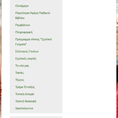
Ολοήμερο
Παγκόσμια Ημέρα Παιδικού
Βιβλίου
Περιβάλλον
Πληροφορική
Πρόγραμμα σίτισης "Σχολικά
Γεύματα"
Σύλλογος Γονέων
Σχολικές γιορτές
Τα νέα μας
Ταινίες
Τέχνες
Τμήμα Ένταξης
Τοπική Ιστορία
Υγιεινή διατροφή
Χριστούγεννα