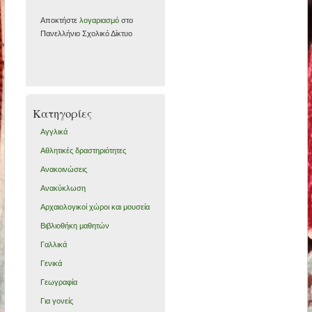
Αποκτήστε
λογαριασμό
στο
Πανελλήνιο Σχολικό Δίκτυο
Kατηγορίες
Αγγλικά
Αθλητικές δραστηριότητες
Ανακοινώσεις
Ανακύκλωση
Αρχαιολογικοί χώροι και μουσεία
Βιβλιοθήκη μαθητών
Γαλλικά
Γενικά
Γεωγραφία
Για γονείς