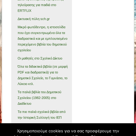
τηλεόρασης για παιδιά στο
ERTFLIX
Δικτυακή πύλη sch.gr
Μικρό φωτόδεντρο, η ιστοσελίδα
που έχει συγκεντρωμένα όλα τα
διαδραστικά και με εμπλουτισμένο
περιεχόμενο βιβλία του δημοτικού
σχολείου
Οι μαθητές στο Σχολικό Δίκτυο
Όλα τα διδακτικά βιβλία (σε μορφή
PDF και διαδραστικά) για το
Δημοτικό Σχολείο, το Γυμνάσιο, το
Λύκειο κτλ.
Τα παλιά βιβλία του Δημοτικού
Σχολείου (1982-2005) στο
Διαδίκτυο
Τα πιο παλιά σχολικά βιβλία από
την Ιστορική Συλλογή του ΙΕΠ
ΥΠΑΙΘΑ Υπουργείο Παιδείας,
Χρησιμοποιούμε cookies για να σας προσφέρουμε την
Θρησκευμάτων και Αθλητισμού