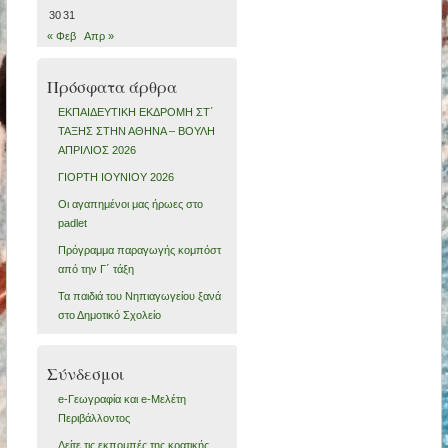
30
31
« Φεβ
Απρ »
Πρόσφατα άρθρα
ΕΚΠΑΙΔΕΥΤΙΚΗ ΕΚΔΡΟΜΗ ΣΤ΄
ΤΑΞΗΣ ΣΤΗΝ ΑΘΗΝΑ – ΒΟΥΛΗ
ΑΠΡΙΛΙΟΣ 2026
ΓΙΟΡΤΗ ΙΟΥΝΙΟΥ 2026
Οι αγαπημένοι μας ήρωες στο
padlet
Πρόγραμμα παραγωγής κομπόστ
από την Γ΄ τάξη
Τα παιδιά του Νηπιαγωγείου ξανά
στο Δημοτικό Σχολείο
Σύνδεσμοι
e-Γεωγραφία και e-Μελέτη
Περιβάλλοντος
Δείτε τις εκπομπές της κρατικής