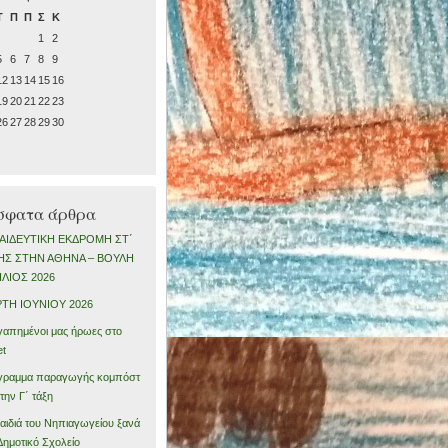
Τ
Π
Π
Σ
Κ
1
2
5
6
7
8
9
12
13
14
15
16
19
20
21
22
23
26
27
28
29
30
σφατα άρθρα
ΑΙΔΕΥΤΙΚΗ ΕΚΔΡΟΜΗ ΣΤ΄
ΗΣ ΣΤΗΝ ΑΘΗΝΑ – ΒΟΥΛΗ
ΙΛΙΟΣ 2026
ΡΤΗ ΙΟΥΝΙΟΥ 2026
γαπημένοι μας ήρωες στο
et
γραμμα παραγωγής κομπόστ
την Γ΄ τάξη
αιδιά του Νηπιαγωγείου ξανά
Δημοτικό Σχολείο