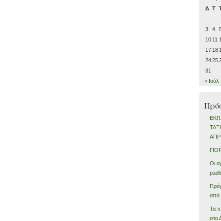
Δ
Τ
3
4
10
11
17
18
24
25
31
« Ιούλ
Πρό
ΕΚΠ
ΤΑΞ
ΑΠΡ
ΓΙΟ
Οι α
padl
Πρό
από 
Τα π
στο 