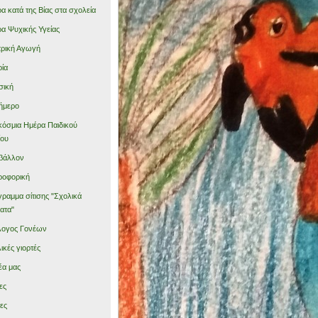
α κατά της Βίας στα σχολεία
α Ψυχικής Υγείας
ρική Αγωγή
ρία
σική
ήμερο
όσμια Ημέρα Παιδικού
ίου
βάλλον
ροφορική
ραμμα σίτισης "Σχολικά
ατα"
λογος Γονέων
ικές γιορτές
έα μας
ες
ες