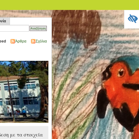
ωνία
eed
Άρθρα
Σχόλια
εση με τα στοιχεία