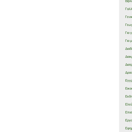
Βιβλ
Γαλλ
Γενι
Γεω
Για 
Για 
Διαδ
Διακ
Διατ
Δρασ
Εγγρ
Εικα
Εκδη
Ελεύ
Επισ
Εργα
Εφημ