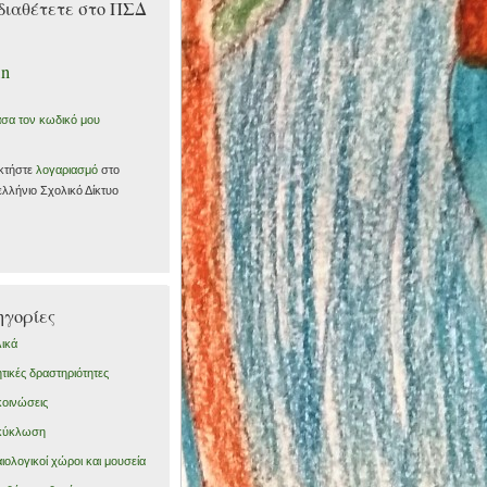
διαθέτετε στο ΠΣΔ
in
σα τον κωδικό μου
κτήστε
λογαριασμό
στο
λλήνιο Σχολικό Δίκτυο
γορίες
ικά
τικές δραστηριότητες
οινώσεις
κύκλωση
ιολογικοί χώροι και μουσεία