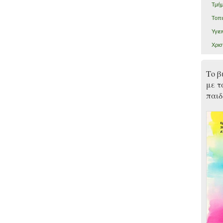
Τμήμ
Τοπι
Υγιε
Χρισ
Το β
με τ
παιδ