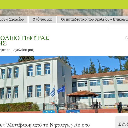
υργία Σχολείου
Ο τόπος μας
Οι εκπαιδευτικοί του σχολείου – Επικοιν
ΟΛΕΙΟ ΓΕΦΥΡΑΣ
F
ΗΣ
τητες του σχολείου μας
Σύνδ
ες 'Μετάβαση από το Νηπιαγωγείο στο