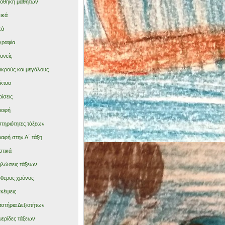
ιοθήκη μαθητών
ικά
κά
γραφία
γονείς
μικρούς και μεγάλους
ίκτυο
ρίσεις
ροφή
τηριότητες τάξεων
αφή στην Α΄ τάξη
στικά
λώσεις τάξεων
θερος χρόνος
κέψεις
στήρια Δεξιοτήτων
ερίδες τάξεων