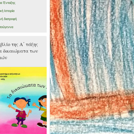
α Ένταξης
κή Ιστορία
ινή διατροφή
τούγεννα
ιβλίο της Α΄ τάξης
α δικαιώματα των
ιών