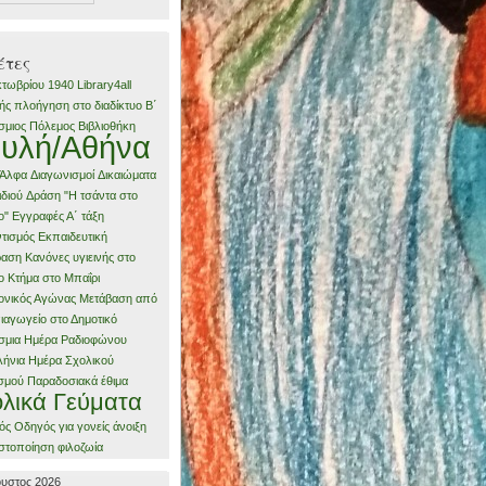
έτες
τωβρίου 1940
Library4all
ς πλοήγηση στο διαδίκτυο
Β΄
σμιος Πόλεμος
Βιβλιοθήκη
υλή/Αθήνα
 Άλφα
Διαγωνισμοί
Δικαιώματα
ιδιού
Δράση "Η τσάντα στο
ο"
Εγγραφές Α΄ τάξη
τισμός
Εκπαιδευτική
ραση
Κανόνες υγιεινής στο
ο
Κτήμα στο Μπαΐρι
ονικός Αγώνας
Μετάβαση από
ιαγωγείο στο Δημοτικό
σμια Ημέρα Ραδιοφώνου
ήνια Ημέρα Σχολικού
σμού
Παραδοσιακά έθιμα
λικά Γεύματα
ός Οδηγός για γονείς
άνοιξη
στοποίηση
φιλοζωία
υστος 2026