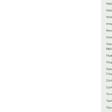
Ημέρ
Ημέρ
Θεατ
Ιστο
Μου
Ολο
Παγκ
Βιβλ
Περι
Πλη
Πρόγ
Γεύμ
Σύλ
Σχολ
Τα ν
Ταινί
Τέχν