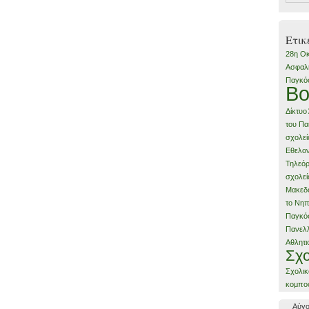
Ετικ
28η Οκ
Ασφαλή
Παγκό
Βο
Δίκτυο
του Πα
σχολεί
Εθελον
Τηλεό
σχολεί
Μακεδ
το Νηπ
Παγκό
Πανελλ
Αθλητι
Σχο
Σχολικ
κομπο
Αύγο