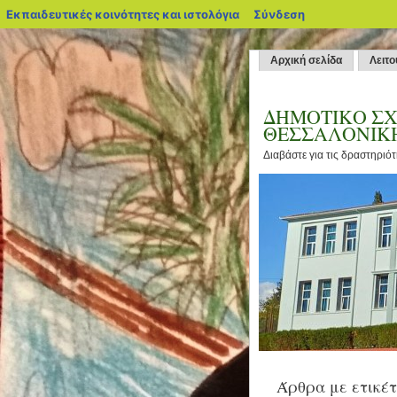
blogs.sch.gr
Εκπαιδευτικές κοινότητες και ιστολόγια
Σύνδεση
Αρχική σελίδα
Λειτο
ΔΗΜΟΤΙΚΟ ΣΧ
ΘΕΣΣΑΛΟΝΙΚ
Διαβάστε για τις δραστηριό
Άρθρα με ετικέτ