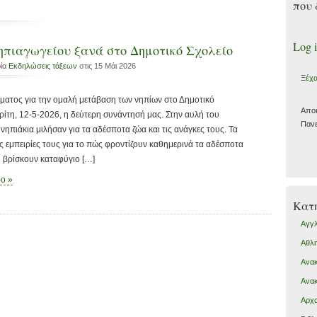
που 
Log 
ηπιαγωγείου ξανά στο Δημοτικό Σχολείο
ρία
Εκδηλώσεις τάξεων
στις 15 Μάι 2026
Ξέχα
ματος για την ομαλή μετάβαση των νηπίων στο Δημοτικό
Απο
ίτη, 12-5-2026, η δεύτερη συνάντησή μας. Στην αυλή του
Πανε
νηπιάκια μιλήσαν για τα αδέσποτα ζώα και τις ανάγκες τους. Τα
ς εμπειρίες τους για το πώς φροντίζουν καθημερινά τα αδέσποτα
υ βρίσκουν καταφύγιο […]
ρο »
Kατη
Αγγλ
Αθλη
Ανακ
Ανα
Αρχα