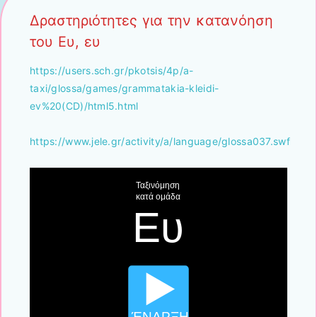
Δραστηριότητες για την κατανόηση
του Ευ, ευ
https://users.sch.gr/pkotsis/4p/a-
taxi/glossa/games/grammatakia-kleidi-
ev%20(CD)/html5.html
https://www.jele.gr/activity/a/language/glossa037.swf