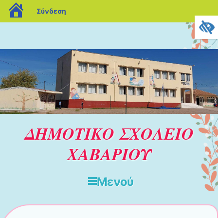
blogs.sch.gr
Σύνδεση
ΔΗΜΟΤΙΚΟ ΣΧΟΛΕΙΟ
ΧΑΒΑΡΙΟΥ
Μενού
Μετάβαση στο περιεχόμενο