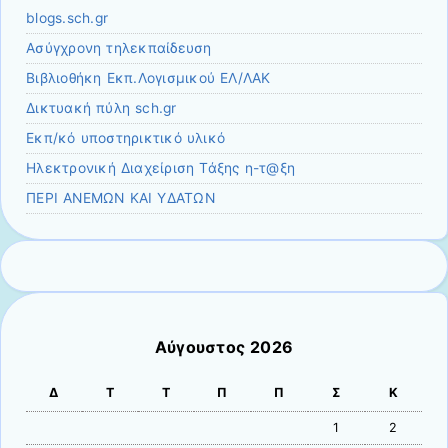
blogs.sch.gr
Ασύγχρονη τηλεκπαίδευση
Βιβλιοθήκη Εκπ.Λογισμικού ΕΛ/ΛΑΚ
Δικτυακή πύλη sch.gr
Εκπ/κό υποστηρικτικό υλικό
Ηλεκτρονική Διαχείριση Τάξης η-τ@ξη
ΠΕΡΙ ΑΝΕΜΩΝ ΚΑΙ ΥΔΑΤΩΝ
Αύγουστος 2026
Δ
Τ
Τ
Π
Π
Σ
Κ
1
2