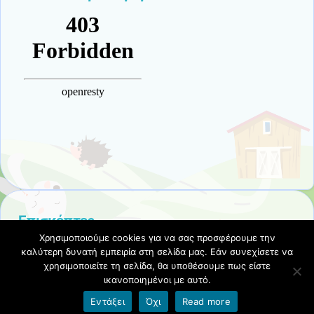
Επισκέπτες
Χρησιμοποιούμε cookies για να σας προσφέρουμε την
καλύτερη δυνατή εμπειρία στη σελίδα μας. Εάν συνεχίσετε να
χρησιμοποιείτε τη σελίδα, θα υποθέσουμε πως είστε
ικανοποιημένοι με αυτό.
Όροι χρήσης blogs.sch.gr
|
Δήλωση προσβασιμότητας
Εντάξει
Όχι
Read more