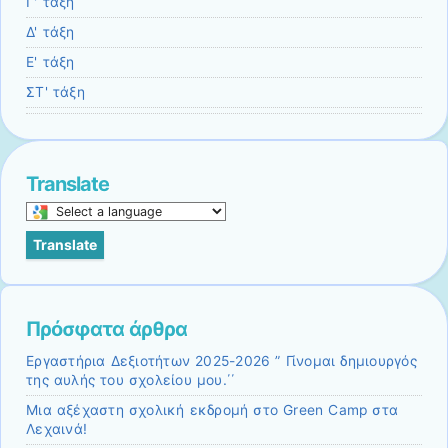
Γ' τάξη
Δ' τάξη
Ε' τάξη
ΣΤ' τάξη
Translate
Select
a
Translate
language
to
translate
this
Πρόσφατα άρθρα
page
Εργαστήρια Δεξιοτήτων 2025-2026 ” Γίνομαι δημιουργός
της αυλής του σχολείου μου.΄΄
Μια αξέχαστη σχολική εκδρομή στο Green Camp στα
Λεχαινά!