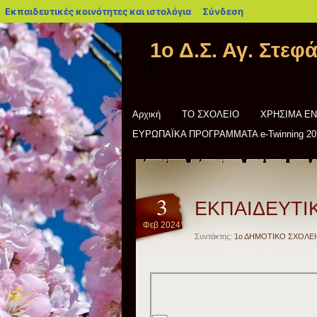
blogs.sch.gr
Εκπαιδευτικές κοινότητες και ιστολόγια
Σύνδεση
1ο Δ.Σ. Αγ. Στεφ
Αρχική
ΤΟ ΣΧΟΛΕΙΟ
ΧΡΗΣΙΜΑ Ε
ΕΥΡΩΠΑΪΚΑ ΠΡΟΓΡΑΜΜΑΤΑ e-Twinning 20
3
ΕΚΠΑΙΔΕΥΤΙ
Φεβ 2024
Συντάκτης:
1ο ΔΗΜΟΤΙΚΟ ΣΧΟΛΕΙ