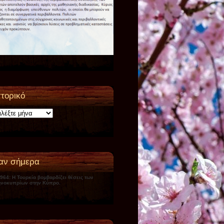
στορικό
ικό
αν σήμερα
1964: Η Τουρκία βομβαρδίζει θέσεις των
νοκυπρίων στην Κύπρο.