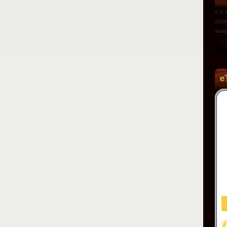
Λ.λ.
2108
mail@
e