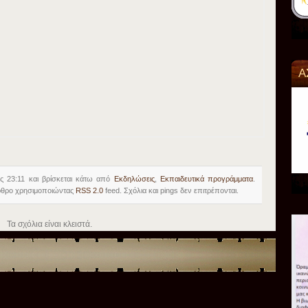
Α
ις 23:11 και βρίσκεται κάτω από
Εκδηλώσεις
,
Εκπαιδευτικά προγράμματα
.
άρθρο χρησιμοποιώντας
RSS 2.0
feed. Σχόλια και pings δεν επιτρέπονται.
Τα σχόλια είναι κλειστά.