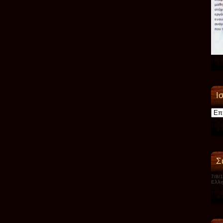
Ι
Ιστορ
Σ
7/8/
Ελλη