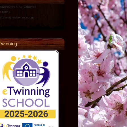
 Μαραθώνος 4, Αγ. Στέφανος
140052
1dim-ag-stefan.att.sch.gr
Twinning