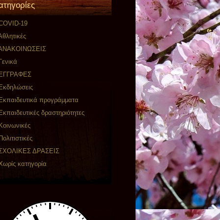
ατηγορίες
COVID-19
Αθλητικές
ΑΝΑΚΟΙΝΩΣΕΙΣ
Γενικά
ΕΓΓΡΑΦΕΣ
Εκδηλώσεις
Εκπαιδευτικά προγράμματα
Εκπαιδευτικές δραστηριότητες
Κοινωνικές
Πολιτιστικές
ΣΧΟΛΙΚΕΣ ΔΡΑΣΕΙΣ
Χωρίς κατηγορία