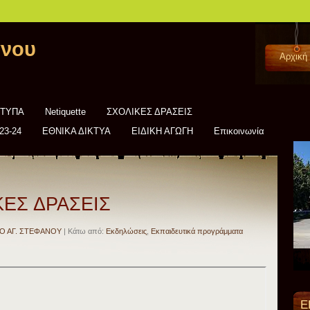
άνου
Αρχική
ΝΤΥΠΑ
Netiquette
ΣΧΟΛΙΚΕΣ ΔΡΑΣΕΙΣ
23-24
ΕΘΝΙΚΑ ΔΙΚΤΥΑ
ΕΙΔΙΚΗ ΑΓΩΓΗ
Επικοινωνία
ΚΕΣ ΔΡΑΣΕΙΣ
Ο ΑΓ. ΣΤΕΦΑΝΟΥ
| Κάτω από:
Εκδηλώσεις
,
Εκπαιδευτικά προγράμματα
Ε