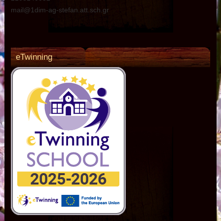
mail@1dim-ag-stefan.att.sch.gr
eTwinning