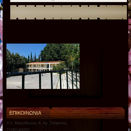
ΕΠΙΚΟΙΝΩΝΙΑ
Λ.λ. Μαραθώνος 4, Αγ. Στέφανος
2108140052