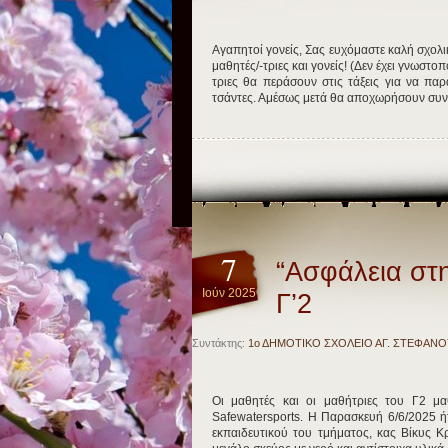
Αγαπητοί γονείς, Σας ευχόμαστε καλή σχολ
μαθητές/-τριες και γονείς! (Δεν έχει γνωστ
τριες θα περάσουν στις τάξεις για να πα
τσάντες. Αμέσως μετά θα αποχωρήσουν συ
7
“Ασφάλεια στ
Ιούν 2025
Γ’2
Συντάκτης:
1ο ΔΗΜΟΤΙΚΟ ΣΧΟΛΕΙΟ ΑΓ. ΣΤΕΦΑΝΟ
Οι μαθητές και οι μαθήτριες του Γ2 μ
Safewatersports. Η Παρασκευή 6/6/2025 ή
εκπαιδευτικού του τμήματος, κας Βίκυς Κ