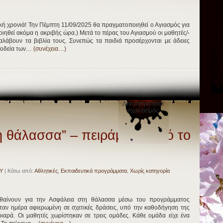
ική χρονιά! Την Πέμπτη 11/09/2025 θα πραγματοποιηθεί ο Αγιασμός για
οποιηθεί ακόμα η ακριβής ώρα.) Μετά το πέρας του Αγιασμού οι μαθητές/-
ραλάβουν τα βιβλία τους. Συνεπώς τα παιδιά προσέρχονται με άδειες
νοδεία των…
(συνέχεια…)
Δεν επιτρέπεται
στο
σχολιασμός
“Ασφάλεια
στη
θάλασσα”
η θάλασσα” – πειράματα από το
–
πειράματα
από
το
Γ’2
Υ
| Κάτω από:
Αθλητικές
,
Εκπαιδευτικά προγράμματα
,
Χωρίς κατηγορία
αθαίνουν για την Ασφάλεια στη θάλασσα μέσω του προγράμματος
ταν ημέρα αφιερωμένη σε σχετικές δράσεις, υπό την καθοδήγηση της
ριαρά. Οι μαθητές χωρίστηκαν σε τρεις ομάδες. Κάθε ομάδα είχε ένα