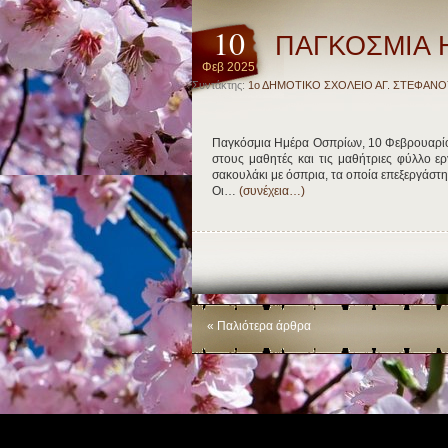
10
ΠΑΓΚΟΣΜΙΑ 
Φεβ 2025
Συντάκτης:
1ο ΔΗΜΟΤΙΚΟ ΣΧΟΛΕΙΟ ΑΓ. ΣΤΕΦΑΝΟ
Παγκόσμια Ημέρα Οσπρίων, 10 Φεβρουαρίου
στους μαθητές και τις μαθήτριες φύλλο εργ
σακουλάκι με όσπρια, τα οποία επεξεργάστηκ
Οι…
(συνέχεια…)
« Παλιότερα άρθρα