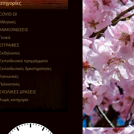
ατηγορίες
COVID-19
Αθλητικές
ΑΝΑΚΟΙΝΩΣΕΙΣ
Γενικά
ΕΓΓΡΑΦΕΣ
Εκδηλώσεις
Εκπαιδευτικά προγράμματα
Εκπαιδευτικές δραστηριότητες
Κοινωνικές
Πολιτιστικές
ΣΧΟΛΙΚΕΣ ΔΡΑΣΕΙΣ
Χωρίς κατηγορία