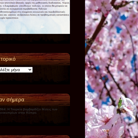
στορικό
ικό
αν σήμερα
1964: Η Τουρκία βομβαρδίζει θέσεις των
νοκυπρίων στην Κύπρο.