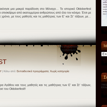
ξεκίνησε μια μακρά παράδοση στο Μόναχο… Το ιστορικό Oktoberfest
ναι επισκέψιμο από εκατομμύρια ανθρώπους από όλο τον κόσμο. Έτσι με
χρόνο, με τους μαθητές και τις μαθήτριες των Ε’ και Στ’ τάξεων, με…
Ι
Δεν επιτρέπεται
στο
σχολιασμός
Ιστορ
ΟΚΤΟΒΕRFEST
ST
Υ
| Κάτω από:
Εκπαιδευτικά προγράμματα
,
Χωρίς κατηγορία
Σ
7/8/
ρα Αγάθου και τους μαθητές και τις μαθήτριες των Ε’ και Στ’ τάξεων,
Ελλη
κτ του Oktoberfest!!