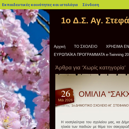
blogs.sch.gr
Εκπαιδευτικές κοινότητες και ιστολόγια
Σύνδεση
1ο Δ.Σ. Αγ. Στεφ
Αρχική
ΤΟ ΣΧΟΛΕΙΟ
ΧΡΗΣΙΜΑ Ε
ΕΥΡΩΠΑΪΚΑ ΠΡΟΓΡΑΜΜΑΤΑ e-Twinning 20
Άρθρα για ‘Χωρίς κατηγορία’
26
ΟΜΙΛΙΑ “ΣΑΚ
Μάι 2026
Συντάκτης:
1ο ΔΗΜΟΤΙΚΟ ΣΧΟΛΕΙΟ ΑΓ. ΣΤΕΦΑΝΟ
Η νοσηλεύτρια του σχολείου μας, κα Δήμη
ηλικία των παιδιών με θέμα τον σακχαρώδ