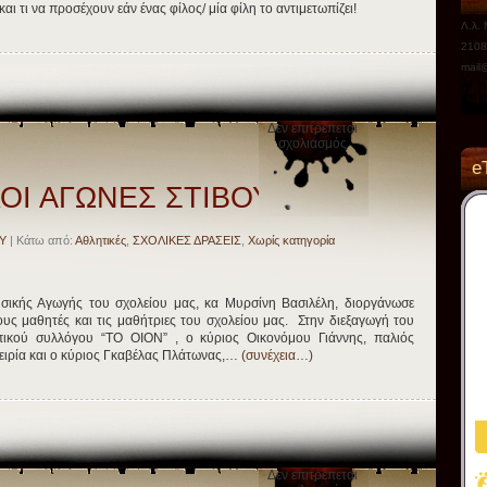
ι τι να προσέχουν εάν ένας φίλος/ μία φίλη το αντιμετωπίζει!
Λ.λ.
2108
mail@
Δεν επιτρέπεται
στο
σχολιασμός
ΕΝΔΟΣΧΟΛΙΚΟΙ
e
ΑΓΩΝΕΣ
ΣΤΙΒΟΥ
ΟΙ ΑΓΩΝΕΣ ΣΤΙΒΟΥ
Υ
| Κάτω από:
Αθλητικές
,
ΣΧΟΛΙΚΕΣ ΔΡΑΣΕΙΣ
,
Χωρίς κατηγορία
υσικής Αγωγής του σχολείου μας, κα Μυρσίνη Βασιλέλη, διοργάνωσε
υς μαθητές και τις μαθήτριες του σχολείου μας. Στην διεξαγωγή του
ικού συλλόγου “ΤΟ ΟΙΟΝ” , ο κύριος Οικονόμου Γιάννης, παλιός
ιρία και ο κύριος Γκαβέλας Πλάτωνας,…
(συνέχεια…)
Δεν επιτρέπεται