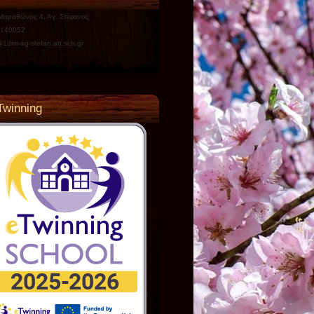
 Μαραθώνος 4, Αγ. Στέφανος
140052
1dim-ag-stefan.att.sch.gr
Twinning