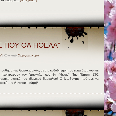
ά. Το πείραμα…
(συνέχεια…)
Δεν επιτρέπεται
στο
σχολιασμός
“Ο
ΔΑΣΚΑΛΟΣ
ΠΟΥ
Σ ΠΟΥ ΘΑ ΗΘΕΛΑ”
ΘΑ
ΗΘΕΛΑ”
Υ
| Κάτω από:
Χωρίς κατηγορία
στο μάθημα των Θρησκευτικών, με την καθοδήγηση του εκπαιδευτικού και
 περιγράφουν τον ”Δάσκαλο που θα ήθελαν”. Την Πέμπτη 13/2
χαρακτηριστικά του ιδανικού δασκάλου! Ο Διευθυντής πρότεινε να
ιστικά του ιδανικού μαθητή!
Δεν επιτρέπεται
στο
σχολιασμός