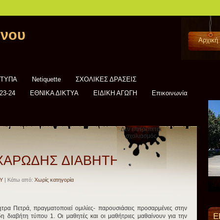
άνου
Αρχική
ΝΤΥΠΑ
Netiquette
ΣΧΟΛΙΚΕΣ ΔΡΑΣΕΙΣ
23-24
ΕΘΝΙΚΑ ΔΙΚΤΥΑ
ΕΙΔΙΚΗ ΑΓΩΓΗ
Επικοινωνία
Δεν επιτρέπεται
στο
σχολιασμός
ΟΜΙΛΙΑ
“ΣΑΚΧΑΡΩΔΗΣ
ΔΙΑΒΗΤΗΣ”
ΧΑΡΩΔΗΣ ΔΙΑΒΗΤΗΣ”
Υ
| Κάτω από:
Χωρίς κατηγορία
τρα Πετρά, πραγματοποιεί ομιλίες- παρουσιάσεις προσαρμένες στην
Ε
η διαβήτη τύπου 1. Οι μαθητές και οι μαθήτριες μαθαίνουν για την