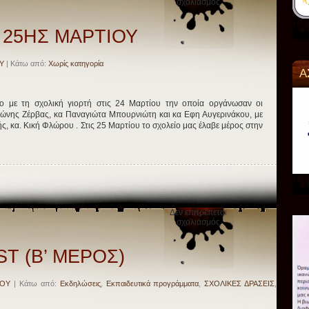
στο
σχολιασμός
ΕΟΡΤΑΣΜΟΣ
25ΗΣ
ΜΑΡΤΙΟΥ
25ΗΣ ΜΑΡΤΙΟΥ
Υ
| Κάτω από:
Χωρίς κατηγορία
Α
ιο με τη σχολική γιορτή στις 24 Μαρτίου την οποία οργάνωσαν οι
 Αντώνης Ζέρβας, κα Παναγιώτα Μπουρνιώτη και κα Εφη Αυγερινάκου, με
, κα. Κική Φλώρου . Στις 25 Μαρτίου το σχολείο μας έλαβε μέρος στην
Δεν επιτρέπεται
στο
σχολιασμός
OKTOBERFEST
(B’
ΜΕΡΟΣ)
T (B’ ΜΕΡΟΣ)
ΝΟΥ
| Κάτω από:
Εκδηλώσεις
,
Εκπαιδευτικά προγράμματα
,
ΣΧΟΛΙΚΕΣ ΔΡΑΣΕΙΣ
,