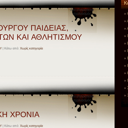
K
Δεν επιτρέπεται
στο
σχολιασμός
ΜΗΝΥΜΑ
ΥΠΟΥΡΓΟΥ
ΠΑΙΔΕΙΑΣ,
ΥΡΓΟΥ ΠΑΙΔΕΙΑΣ,
ΘΡΗΣΚΕΥΜΑΤΩΝ
ΚΑΙ
ΩΝ ΚΑΙ ΑΘΛΗΤΙΣΜΟΥ
ΑΘΛΗΤΙΣΜΟΥ
Υ
| Κάτω από:
Χωρίς κατηγορία
Δεν επιτρέπεται
στο
σχολιασμός
ΚΑΛΗ
ΣΧΟΛΙΚΗ
ΧΡΟΝΙΑ
ΚΗ ΧΡΟΝΙΑ
Υ
| Κάτω από:
Χωρίς κατηγορία