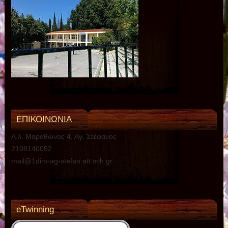
ΕΠΙΚΟΙΝΩΝΙΑ
Λ.λ. Μαραθώνος 4, Αγ. Στέφανος
2108140052
mail@1dim-ag-stefan.att.sch.gr
eTwinning