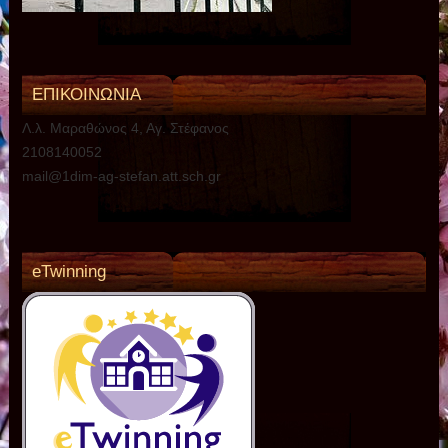
ΕΠΙΚΟΙΝΩΝΙΑ
Λ.λ. Μαραθώνος 4, Αγ. Στέφανος
2108140052
mail@1dim-ag-stefan.att.sch.gr
eTwinning