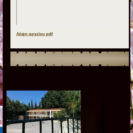
Λήψη αρχείου pdf
.