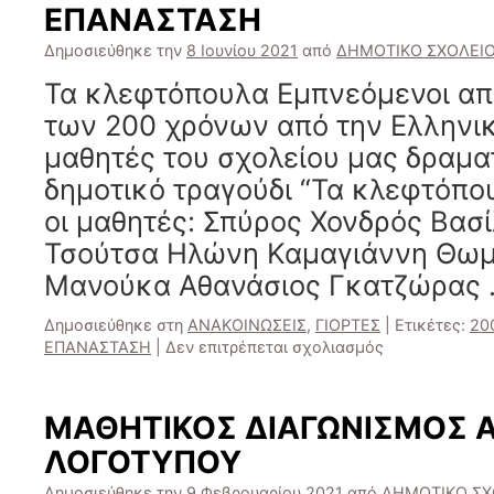
ΕΠΑΝΑΣΤΑΣΗ
Δημοσιεύθηκε την
8 Ιουνίου 2021
από
ΔΗΜΟΤΙΚΟ ΣΧΟΛΕΙ
Τα κλεφτόπουλα Εμπνεόμενοι απ
των 200 χρόνων από την Ελληνι
μαθητές του σχολείου μας δραμα
δημοτικό τραγούδι “Τα κλεφτόπο
οι μαθητές: Σπύρος Χονδρός Βασί
Τσούτσα Ηλώνη Καμαγιάννη Θωμά
Μανούκα Αθανάσιος Γκατζώρας
Δημοσιεύθηκε στη
ΑΝΑΚΟΙΝΩΣΕΙΣ
,
ΓΙΟΡΤΕΣ
|
Ετικέτες:
20
στο
ΕΠΑΝΑΣΤΑΣΗ
|
Δεν επιτρέπεται σχολιασμός
ΜΙΑ
ΔΙΑΦΟΡΕΤΙΚΗ
ΔΡΑΣΗ
ΜΑΘΗΤΙΚΟΣ ΔΙΑΓΩΝΙΣΜΟΣ Α
ΓΙΑ
ΛΟΓΟΤΥΠΟΥ
ΤΟΥΣ
ΕΟΡΤΑΣΜΟΥΣ
Δημοσιεύθηκε την
9 Φεβρουαρίου 2021
από
ΔΗΜΟΤΙΚΟ ΣΧ