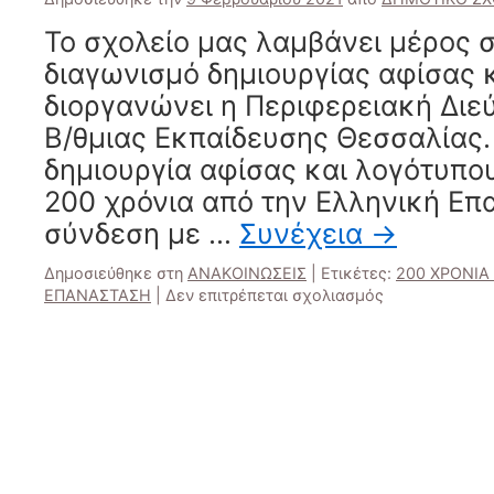
ΤΩΝ
200
Το σχολείο μας λαμβάνει μέρος 
ΧΡΟΝΩΝ
διαγωνισμό δημιουργίας αφίσας 
ΑΠΟ
ΤΗΝ
διοργανώνει η Περιφερειακή Διε
ΕΠΑΝΑΣΤΑΣΗ
Β/θμιας Εκπαίδευσης Θεσσαλίας.
δημιουργία αφίσας και λογότυπο
200 χρόνια από την Ελληνική Επ
σύνδεση με …
Συνέχεια
→
Δημοσιεύθηκε στη
ΑΝΑΚΟΙΝΩΣΕΙΣ
|
Ετικέτες:
200 ΧΡΟΝΙΑ
στο
ΕΠΑΝΑΣΤΑΣΗ
|
Δεν επιτρέπεται σχολιασμός
ΜΑΘΗΤΙΚΟΣ
ΔΙΑΓΩΝΙΣΜΟΣ
ΑΦΙΣΑΣ
ΚΑΙ
ΛΟΓΟΤΥΠΟΥ