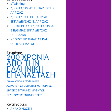
eTwinning
Δ/ΝΣΗ Α/ΘΜΙΑΣ ΕΚΠΑΙΔΕΥΣΗΣ
ΛΑΡΙΣΑΣ
Δ/ΝΣΗ ΔΕΥΤΕΡΟΒΑΘΜΙΑΣ
ΕΚΠΑΙΔΕΥΣΗΣ Ν. ΛΑΡΙΣΑΣ
ΠΕΡΙΦΕΡΕΙΑΚΗ Δ/ΝΣΗ Α/ΘΜΙΑΣ
& Β/ΘΜΙΑΣ ΕΚΠΑΙΔΕΥΣΗΣ
ΘΕΣΣΑΛΙΑΣ
ΥΠΟΥΡΓΕΙΟ ΠΑΙΔΕΙΑΣ ΚΑΙ
ΘΡΗΣΚΕΥΜΑΤΩΝ
Ετικέτες
200 ΧΡΟΝΙΑ
ΑΠΟ ΤΗΝ
ΕΛΛΗΝΙΚΗ
ΕΠΑΝΑΣΤΑΣΗ
bravo schools
Code week
ΑΣΦΑΛΕΙΑ ΣΤΟ ΔΙΑΔΙΚΤΥΟ
ΓΙΟΡΤΕΣ
ΔΡΑΣΕΙΣ
ΕΓΓΡΑΦΕΣ ΜΑΘΗΤΩΝ
ΕΚΔΗΛΩΣΕΙΣ
ΕΝΗΜΕΡΩΣΕΙΣ
Kατηγορίες
ΑΝΑΚΟΙΝΩΣΕΙΣ