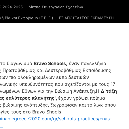
 2024-2025
Δίκτυο Συνεργασίας Σχολείων
ή Βία και Εκφοβισμό (Ε.ΒΙ.Ε.)
ΕΞ ΑΠΟΣΤΑΣΕΩΣ ΕΚΠΑΙΔΕΥΣΗ
στο διαγωνισμό
Bravo Schools,
έναν πανελλήνιο
ες Πρωτοβάθμιας και Δευτεροβάθμιας Εκπαίδευσης
 των πιο ολοκληρωμένων εκπαιδευτικών
νωνικής υπευθυνότητας που σχετίζονται με τους 17
νωμένων Εθνών για την Βιώσιμη Ανάπτυξη.Η
Δ΄τάξη
ας καλύτερος πλανήτης”,
έχουν γράψει ποίημα
ς βιώσιμης ανάπτυξης, ζωγράφισαν και το λίνκ όπου
ργίες τους στο Bravo Shools
tainablegreece2020.com/gr/schools-practices/enas-
l.