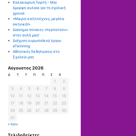
Καλοκαιρινή Γιορτή – Μια
όμορφη αυλαία για τη σχολική
χρονιά
«Μικροί καλλιτέχνες, μεγάλα
σκηνικά!»
Διάσημοι πίνακες «περπατούν»
στην αυλή μας!
Διάχυση ευρωπαϊκού έργου
eTwinning
Αθλητικές Εκδηλώσεις στο
Σχολείο μας
Αύγουστος 2026
Δ
Τ
Τ
Π
Π
Σ
Κ
1
2
3
4
5
6
7
8
9
10
11
12
13
14
15
16
17
18
19
20
21
22
23
24
25
26
27
28
29
30
31
« Ιούν
Σελιδοδείκτες