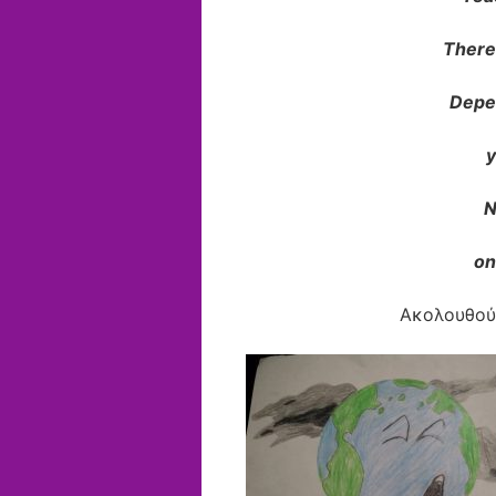
There 
Depen
y
N
on
Ακολουθούν