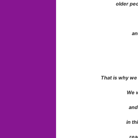
older peo
an
That is why we 
We w
and 
in th
rea