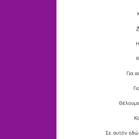
Η
Κ
Για 
Γι
Θέλουμε
Κα
Σε αυτόν εδώ