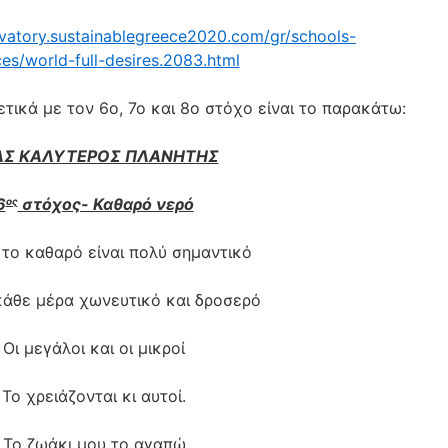
rvatory.sustainablegreece2020.com/gr/schools-
ces/world-full-desires.2083.html
ικά με τον 6ο, 7ο και 8ο στόχο είναι το παρακάτω:
ΑΣ ΚΑΛΥΤΕΡΟΣ ΠΛΑΝΗΤΗΣ
6
στόχος- Καθαρό νερό
ος
 το καθαρό είναι πολύ σημαντικό
κάθε μέρα χωνευτικό και δροσερό
Οι μεγάλοι και οι μικροί
Το χρειάζονται κι αυτοί.
Το ζωάκι μου το αγαπώ