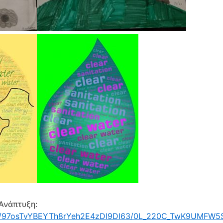
 Ανάπτυξη:
.com/97osTvYBEYTh8rYeh2E4zDI9DI63/0L_220C_TwK9UMFW