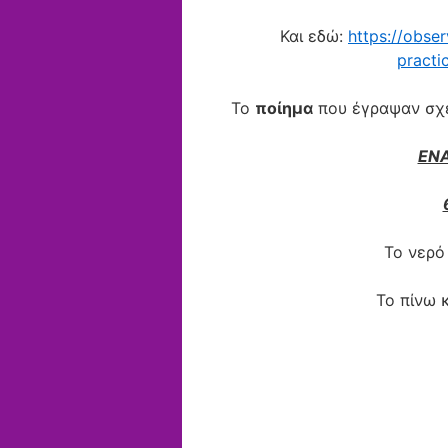
Και εδώ:
https://obse
practi
Το
ποίημα
που έγραψαν σχετ
ΕΝ
Το νερό
Το πίνω 