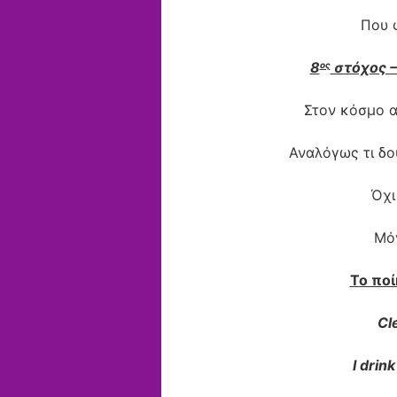
Που 
8
στόχος –
ος
Στον κόσμο α
Αναλόγως τι δο
Όχι
Μόν
Το πο
Cl
I drin