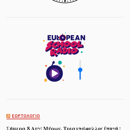
ΕΟΡΤΟΛΌΓΙΟ
Σήμερα 8 Αυγ: Μύρων, Τριαντάφυλλος (πηγή :