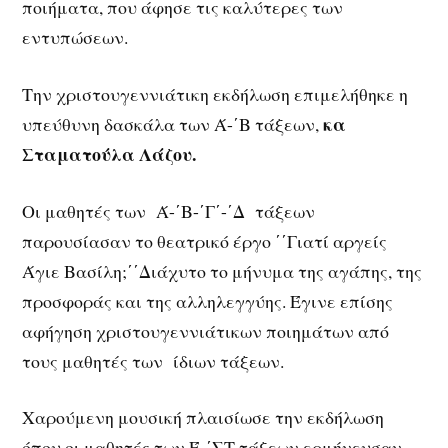
ποιήματα, που άφησε τις καλύτερες των
εντυπώσεων.
Την χριστουγεννιάτικη εκδήλωση επιμελήθηκε η
κα
υπεύθυνη δασκάλα των Ά-΄Β τάξεων,
Σταματούλα Λάζου.
Οι μαθητές των Ά-΄Β-΄Γ΄-΄Δ τάξεων
παρουσίασαν το θεατρικό έργο ΄΄Γιατί αργείς
Άγιε Βασίλη;΄΄Διάχυτο το μήνυμα της αγάπης, της
προσφοράς και της αλληλεγγύης. Έγινε επίσης
αφήγηση χριστουγεννιάτικων ποιημάτων από
τους μαθητές των ίδιων τάξεων.
Χαρούμενη μουσική πλαισίωσε την εκδήλωση
όπου οι μαθητές των Έ-΄ΣΤ τάξεων ερμήνευσαν