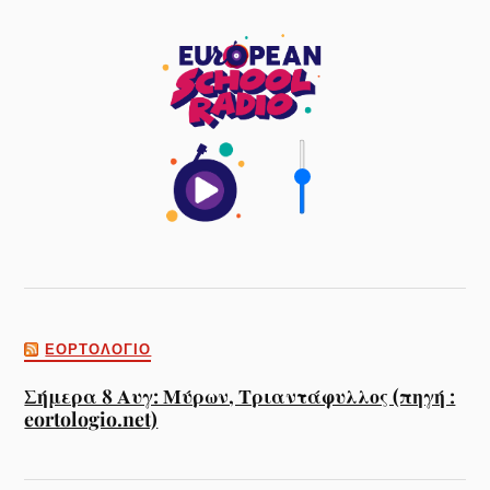
ΕΟΡΤΟΛΌΓΙΟ
Σήμερα 8 Αυγ: Μύρων, Τριαντάφυλλος (πηγή :
eortologio.net)