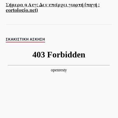
Σήμερα 9 Αυγ: Δεν υπάρχει γιορτή (πηγή :
eortologio.net)
ΣΚΑΚΙΣΤΙΚΉ ΆΣΚΗΣΗ