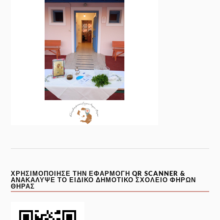
ΧΡΗΣΙΜΟΠΟΊΗΣΕ ΤΗΝ ΕΦΑΡΜΟΓΉ QR SCANNER &
ΑΝΑΚΆΛΥΨΕ ΤΟ ΕΙΔΙΚΌ ΔΗΜΟΤΙΚΌ ΣΧΟΛΕΊΟ ΦΗΡΏΝ
ΘΉΡΑΣ