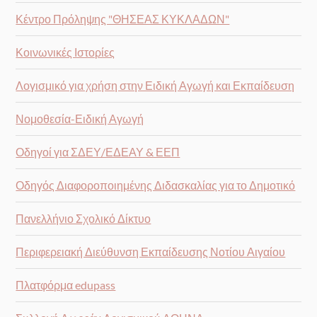
Κέντρο Πρόληψης "ΘΗΣΕΑΣ ΚΥΚΛΑΔΩΝ"
Κοινωνικές Ιστορίες
Λογισμικό για χρήση στην Ειδική Αγωγή και Εκπαίδευση
Νομοθεσία-Ειδική Αγωγή
Οδηγοί για ΣΔΕΥ/ΕΔΕΑΥ & ΕΕΠ
Οδηγός Διαφοροποιημένης Διδασκαλίας για το Δημοτικό
Πανελλήνιο Σχολικό Δίκτυο
Περιφερειακή Διεύθυνση Εκπαίδευσης Νοτίου Αιγαίου
Πλατφόρμα edupass