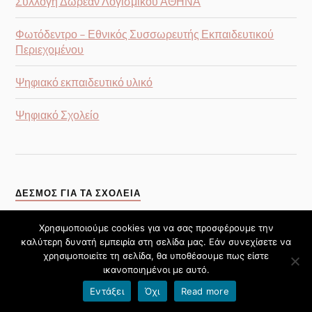
Συλλογή Δωρεάν Λογισμικού ΑΘΗΝΑ
Φωτόδεντρο – Εθνικός Συσσωρευτής Εκπαιδευτικού
Περιεχομένου
Ψηφιακό εκπαιδευτικό υλικό
Ψηφιακό Σχολείο
ΔΕΣΜΟΣ ΓΙΑ ΤΑ ΣΧΟΛΕΊΑ
Χρησιμοποιούμε cookies για να σας προσφέρουμε την
καλύτερη δυνατή εμπειρία στη σελίδα μας. Εάν συνεχίσετε να
χρησιμοποιείτε τη σελίδα, θα υποθέσουμε πως είστε
ικανοποιημένοι με αυτό.
Εντάξει
Όχι
Read more