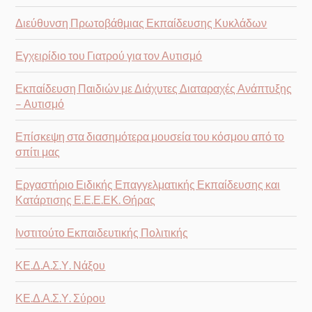
Διεύθυνση Πρωτοβάθμιας Εκπαίδευσης Κυκλάδων
Εγχειρίδιο του Γιατρού για τον Αυτισμό
Εκπαίδευση Παιδιών με Διάχυτες Διαταραχές Ανάπτυξης
– Αυτισμό
Επίσκεψη στα διασημότερα μουσεία του κόσμου από το
σπίτι μας
Εργαστήριο Ειδικής Επαγγελματικής Εκπαίδευσης και
Κατάρτισης Ε.Ε.Ε.ΕΚ. Θήρας
Ινστιτούτο Εκπαιδευτικής Πολιτικής
ΚΕ.Δ.Α.Σ.Υ. Νάξου
ΚΕ.Δ.Α.Σ.Υ. Σύρου