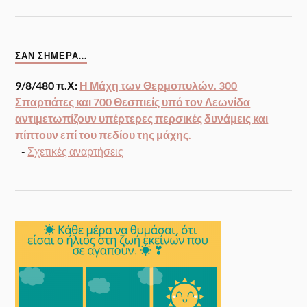
ΣΑΝ ΣΉΜΕΡΑ...
9/8/480 π.Χ:
Η Μάχη των Θερμοπυλών. 300
Σπαρτιάτες και 700 Θεσπιείς υπό τον Λεωνίδα
αντιμετωπίζουν υπέρτερες περσικές δυνάμεις και
πίπτουν επί του πεδίου της μάχης.
-
Σχετικές αναρτήσεις