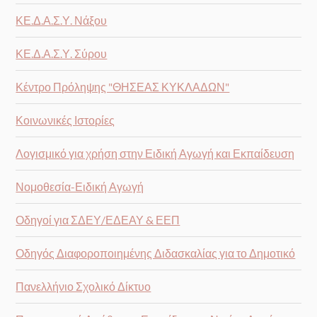
ΚΕ.Δ.Α.Σ.Υ. Νάξου
ΚΕ.Δ.Α.Σ.Υ. Σύρου
Κέντρο Πρόληψης "ΘΗΣΕΑΣ ΚΥΚΛΑΔΩΝ"
Κοινωνικές Ιστορίες
Λογισμικό για χρήση στην Ειδική Αγωγή και Εκπαίδευση
Νομοθεσία-Ειδική Αγωγή
Οδηγοί για ΣΔΕΥ/ΕΔΕΑΥ & ΕΕΠ
Οδηγός Διαφοροποιημένης Διδασκαλίας για το Δημοτικό
Πανελλήνιο Σχολικό Δίκτυο