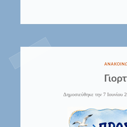
ΔΗΜΟΣΙΕ
ΑΝΑΚΟΙΝΩ
ΣΤΗΝ
Γιορ
Δημοσιεύθηκε την
7 Ιουνίου 