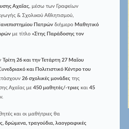
υσης Αχαΐας
, μέσω των Γραφείων
Αγωγής & Σχολικού Αθλητισμού,
ανεπιστημίου Πατρών
διήμερο
Μαθητικό
ορών
με τίτλο
«Στης Παράδοσης τον
ν
Τρίτη 26 και την Τετάρτη 27 Μαΐου
Συνεδριακό και Πολιτιστικό Κέντρο του
ετάσχουν
26 σχολικές μονάδες
της
σης Αχαΐας με
450 μαθητές/-τριες
και
45
ν.
θητές και οι μαθήτριες θα
, δρώμενα, τραγούδια, λαογραφικές