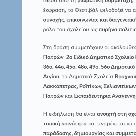
Μέσα από τη
βιωματική συμμετοχή
,
έκφραση, το Φεστιβάλ φιλοδοξεί να α
συνοχής, επικοινωνίας και διαγενεακ
ρόλο του σχολείου ως
πυρήνα πολιτι
Στη δράση συμμετέχουν οι ακόλουθες
Πατρών
,
2ο Ειδικό Δημοτικό Σχολεί
36ο, 44ο, 45ο, 48ο, 49ο, 56ο Δημοτικ
Αιγίου
, τα Δημοτικά Σχολεία
Βραχναιί
Λακκόπετρας, Ροϊτίκων, Σελιανιτίκω
Πατρών
και
Εκπαιδευτήρια Αναγένν
Η εκδήλωση θα είναι
ανοιχτή στη σχ
τοπική κοινότητα
και αναμένεται να 
παράδοσης, δημιουργίας και συμμετ