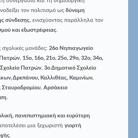
 τη συνεργασία και τη δημιουργική
ναδείξει τον πολιτισμό ως
δύναμη
ής σύνδεσης
, ενισχύοντας παράλληλα τον
σμού και εξωστρέφειας
.
 σχολικές μονάδες:
26ο Νηπιαγωγείο
ο Πατρών
,
15ο, 16ο, 21ο, 25ο, 29ο, 32ο, 34ο,
ό Σχολείο Πατρών
,
3ο Δημοτικό Σχολείο
κων, Δρεπάνου, Καλλιθέας, Καμινίων,
ν, Σταυροδρομίου
,
Αρσάκειο
ηση
.
ολική, πανεπιστημιακή και ευρύτερη
αποτελέσει μια ξεχωριστή
γιορτή
οχής
.