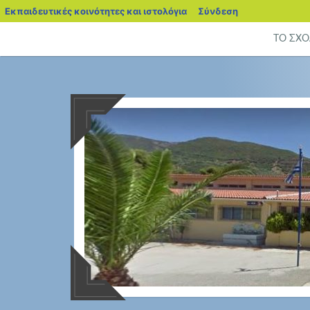
blogs.sch.gr
Εκπαιδευτικές κοινότητες και ιστολόγια
Σύνδεση
Μετάβαση
ΤΟ ΣΧΟ
σε
περιεχόμενο