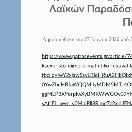
Λαϊκών Παραδόσ
Π
Δημοσιεύθηκε την
27 Ιουνίου 2026
από
https://www.patrasevents.gr/article/7
ksexoristo-diimero-mathitiko-festival
fbclid=IwY2xjawSsvLBleHRuA2FlbQ
0YwZhcHBfaWQQMjIyMDM5MTc4OD
ggMEP3X9orpIwXyBMRWWGOv09Y
vAfrFL_aem_v0MloRll8Rimg7z2xcUFN