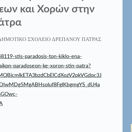
εων και Χορών στην
άτρα
ΔΗΜΟΤΙΚΟ ΣΧΟΛΕΙΟ ΔΡΕΠΑΝΟΥ ΠΑΤΡΑΣ
48119-stis-paradosis-ton-kiklo-ena-
-laikon-paradoseon-ke-xoron-stin-patra?
IxMQBicmlkETA3bzdCbElCdXozV2pkVGdqc3J
IwMDg5MgABHsoluf8FglKbgmgYS_dU4a
hGOwc-
A