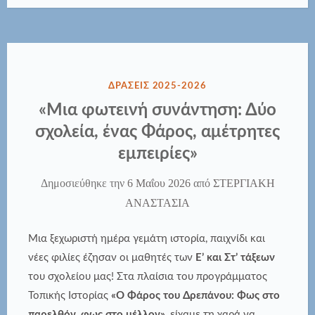
ΔΗΜΟΣΙΕΎΘΗΚΕ
ΔΡΑΣΕΙΣ 2025-2026
ΣΤΗΝ
«Μια φωτεινή συνάντηση: Δύο
σχολεία, ένας Φάρος, αμέτρητες
εμπειρίες»
Δημοσιεύθηκε την
6 Μαΐου 2026
από
ΣΤΕΡΓΙΑΚΗ
ΑΝΑΣΤΑΣΙΑ
Μια ξεχωριστή ημέρα γεμάτη ιστορία, παιχνίδι και
νέες φιλίες έζησαν οι μαθητές των
Ε’ και Στ’ τάξεων
του σχολείου μας! Στα πλαίσια του προγράμματος
Τοπικής Ιστορίας
«Ο Φάρος του Δρεπάνου: Φως στο
παρελθόν, φως στο μέλλον»
, είχαμε τη χαρά να