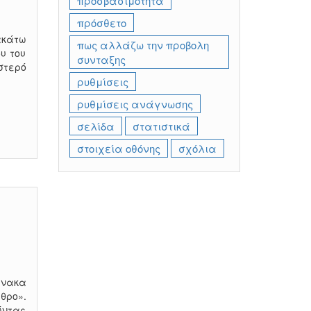
προσβασιμότητα
πρόσθετο
ακάτω
πως αλλάζω την προβολη
ου του
συνταξης
στερό
ρυθμίσεις
ρυθμίσεις ανάγνωσης
σελίδα
στατιστικά
στοιχεία οθόνης
σχόλια
ίνακα
θρο».
ώντας