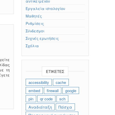
αντικειμένου
Εργαλεία ιστολογίου
Μαθητές
Ρυθμίσεις
Σύνδεσμοι
Συχνές ερωτήσεις
Σχόλια
γείτε
λίδας
με τη
ΕΤΙΚΈΤΕΣ
έγετε
accessibility
cache
embed
firewall
google
pin
qr code
sch
Αναδιάταξη
Πάσχα