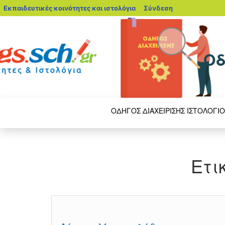
blogs.sch.gr
Εκπαιδευτικές κοινότητες και ιστολόγια
Σύνδεση
Οδ
ΟΔΗΓΌΣ ΔΙΑΧΕΊΡΙΣΗΣ ΙΣΤΟΛΟΓΊ
Ετι