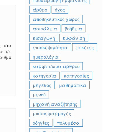
Προσαρμογή εμφάνισης
άρθρο
ήχος
αποθηκευτικός χώρος
ασφάλεια
βοήθεια
εισαγωγή
εμφάνιση
ε στο
επισκεψιμότητα
ετικέτες
τε σε
ημερολόγιο
ριθμό
καρφίτσωμα αρθρου
κατηγορία
κατηγορίες
μέγεθος
μαθηματικα
μενού
μηχανή αναζήτησης
μικροεφαρμογές
οδηγίες
πολυμέσα