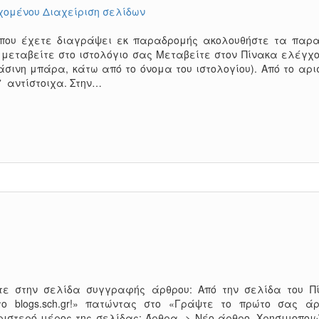
χομένου
Διαχείριση σελίδων
που έχετε διαγράψει εκ παραδρομής ακολουθήστε τα παρ
και μεταβείτε στο ιστολόγιο σας Μεταβείτε στον Πίνακα ελέγχ
άσινη μπάρα, κάτω από το όνομα του ιστολογίου). Από το αρι
” αντίστοιχα. Στην…
τε στην σελίδα συγγραφής άρθρου: Από την σελίδα του Π
ο blogs.sch.gr!» πατώντας στο «Γράψτε το πρώτο σας άρ
ριστερό μέρος της σελίδας: Άρθρα -> Νέο άρθρο. Χρησιμοποι