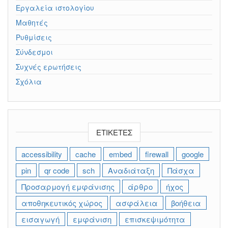
Εργαλεία ιστολογίου
Μαθητές
Ρυθμίσεις
Σύνδεσμοι
Συχνές ερωτήσεις
Σχόλια
ΕΤΙΚΈΤΕΣ
accessibility
cache
embed
firewall
google
pin
qr code
sch
Αναδιάταξη
Πάσχα
Προσαρμογή εμφάνισης
άρθρο
ήχος
αποθηκευτικός χώρος
ασφάλεια
βοήθεια
εισαγωγή
εμφάνιση
επισκεψιμότητα