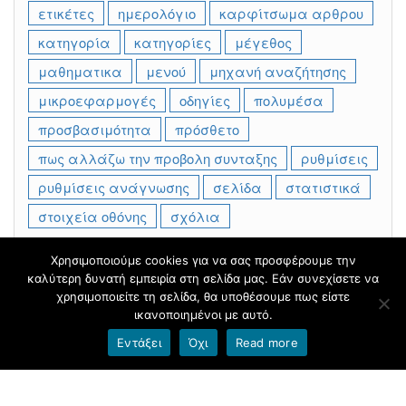
ετικέτες
ημερολόγιο
καρφίτσωμα αρθρου
κατηγορία
κατηγορίες
μέγεθος
μαθηματικα
μενού
μηχανή αναζήτησης
μικροεφαρμογές
οδηγίες
πολυμέσα
προσβασιμότητα
πρόσθετο
πως αλλάζω την προβολη συνταξης
ρυθμίσεις
ρυθμίσεις ανάγνωσης
σελίδα
στατιστικά
στοιχεία οθόνης
σχόλια
Χρησιμοποιούμε cookies για να σας προσφέρουμε την
καλύτερη δυνατή εμπειρία στη σελίδα μας. Εάν συνεχίσετε να
Φιλοξενείται στο
blogs.sch.gr
|
Θέμα βασισμένο στο
χρησιμοποιείτε τη σελίδα, θα υποθέσουμε πως είστε
Head Blog
ικανοποιημένοι με αυτό.
Εντάξει
Όχι
Read more
Όροι χρήσης blogs.sch.gr
|
Δήλωση προσβασιμότητας