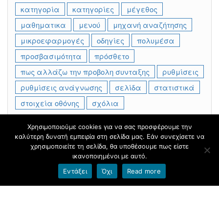
κατηγορία
κατηγορίες
μέγεθος
μαθηματικα
μενού
μηχανή αναζήτησης
μικροεφαρμογές
οδηγίες
πολυμέσα
προσβασιμότητα
πρόσθετο
πως αλλάζω την προβολη συνταξης
ρυθμίσεις
ρυθμίσεις ανάγνωσης
σελίδα
στατιστικά
στοιχεία οθόνης
σχόλια
Χρησιμοποιούμε cookies για να σας προσφέρουμε την
καλύτερη δυνατή εμπειρία στη σελίδα μας. Εάν συνεχίσετε να
Φιλοξενείται στο
blogs.sch.gr
|
Θέμα βασισμένο στο
χρησιμοποιείτε τη σελίδα, θα υποθέσουμε πως είστε
Head Blog
ικανοποιημένοι με αυτό.
Εντάξει
Όχι
Read more
Όροι χρήσης blogs.sch.gr
|
Δήλωση προσβασιμότητας