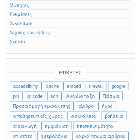
Μαθητές
Ρυθμίσεις
Σύνδεσμοι
Συχνές ερωτήσεις
Σχόλια
ΕΤΙΚΈΤΕΣ
accessibility
cache
embed
firewall
google
pin
qr code
sch
Αναδιάταξη
Πάσχα
Προσαρμογή εμφάνισης
άρθρο
ήχος
αποθηκευτικός χώρος
ασφάλεια
βοήθεια
εισαγωγή
εμφάνιση
επισκεψιμότητα
ετικέτες
ημερολόγιο
καρφίτσωμα αρθρου