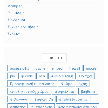
Μαθητές
Ρυθμίσεις
Σύνδεσμοι
Συχνές ερωτήσεις
Σχόλια
ΕΤΙΚΈΤΕΣ
accessibility
cache
embed
firewall
google
pin
qr code
sch
Αναδιάταξη
Πάσχα
Προσαρμογή εμφάνισης
άρθρο
ήχος
αποθηκευτικός χώρος
ασφάλεια
βοήθεια
εισαγωγή
εμφάνιση
επισκεψιμότητα
ετικέτες
ημερολόγιο
καρφίτσωμα αρθρου