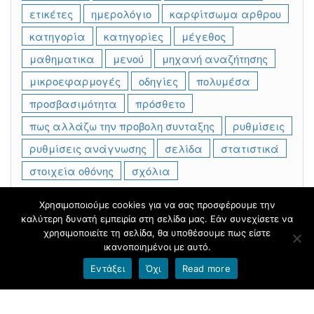
ετικέτες
ημερολόγιο
καρφίτσωμα αρθρου
κατηγορία
κατηγορίες
μέγεθος
μαθηματικα
μενού
μηχανή αναζήτησης
μικροεφαρμογές
οδηγίες
πολυμέσα
προσβασιμότητα
πρόσθετο
πως αλλάζω την προβολη συνταξης
ρυθμίσεις
ρυθμίσεις ανάγνωσης
σελίδα
στατιστικά
στοιχεία οθόνης
σχόλια
Χρησιμοποιούμε cookies για να σας προσφέρουμε την
καλύτερη δυνατή εμπειρία στη σελίδα μας. Εάν συνεχίσετε να
Φιλοξενείται στο
blogs.sch.gr
|
Θέμα βασισμένο στο
χρησιμοποιείτε τη σελίδα, θα υποθέσουμε πως είστε
Head Blog
ικανοποιημένοι με αυτό.
Εντάξει
Όχι
Read more
Όροι χρήσης blogs.sch.gr
|
Δήλωση προσβασιμότητας