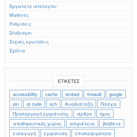
Εργαλεία ιστολογίου
Μαθητές
Ρυθμίσεις
Σύνδεσμοι
Συχνές ερωτήσεις
Σχόλια
ΕΤΙΚΈΤΕΣ
accessibility
cache
embed
firewall
google
pin
qr code
sch
Αναδιάταξη
Πάσχα
Προσαρμογή εμφάνισης
άρθρο
ήχος
αποθηκευτικός χώρος
ασφάλεια
βοήθεια
εισαγωγή
εμφάνιση
επισκεψιμότητα