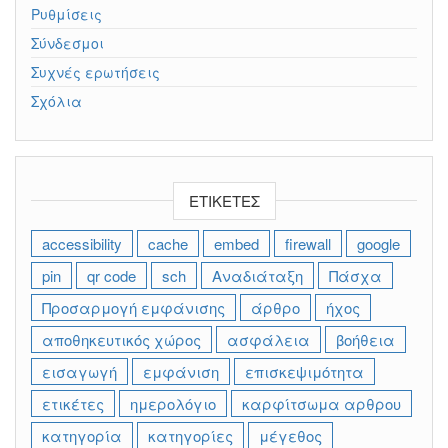
Ρυθμίσεις
Σύνδεσμοι
Συχνές ερωτήσεις
Σχόλια
ΕΤΙΚΈΤΕΣ
accessibility
cache
embed
firewall
google
pin
qr code
sch
Αναδιάταξη
Πάσχα
Προσαρμογή εμφάνισης
άρθρο
ήχος
αποθηκευτικός χώρος
ασφάλεια
βοήθεια
εισαγωγή
εμφάνιση
επισκεψιμότητα
ετικέτες
ημερολόγιο
καρφίτσωμα αρθρου
κατηγορία
κατηγορίες
μέγεθος