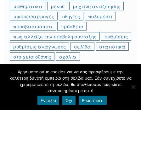
μαθηματικα
μενού
μηχανή αναζήτησης
μικροεφαρμογές
οδηγίες
πολυμέσα
προσβασιμότητα
πρόσθετο
πως αλλάζω την προβολη συνταξης
ρυθμίσεις
ρυθμίσεις ανάγνωσης
σελίδα
στατιστικά
στοιχεία οθόνης
σχόλια
Χρησιμοποιούμε cookies για να σας προσφέρουμε την
καλύτερη δυνατή εμπειρία στη σελίδα μας. Εάν συνεχίσετε να
Φιλοξενείται στο
blogs.sch.gr
|
Θέμα βασισμένο στο
χρησιμοποιείτε τη σελίδα, θα υποθέσουμε πως είστε
Head Blog
ικανοποιημένοι με αυτό.
Εντάξει
Όχι
Read more
Όροι χρήσης blogs.sch.gr
|
Δήλωση προσβασιμότητας