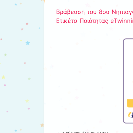
Βράβευση του 8ου Νηπιαγω
Ετικέτα Ποιότητας eTwin