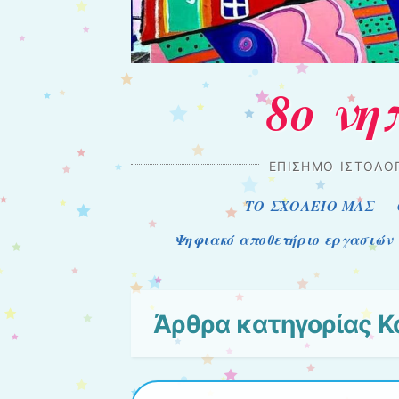
8ο νη
ΕΠΊΣΗΜΟ ΙΣΤΟΛΌΓ
Μενού
Μετάβαση στο περιεχόμενο
ΤΟ ΣΧΟΛΕΙΟ ΜΑΣ
Ψηφιακό αποθετήριο εργασιών
Άρθρα κατηγορίας
Κ