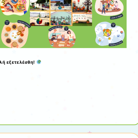
ολή εξετελέσθη!