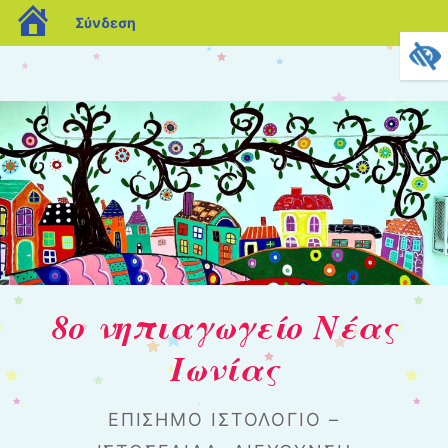
blogs.sch.gr
Σύνδεση
8ο νηπιαγωγείο Νέας
Ιωνίας
ΕΠΊΣΗΜΟ ΙΣΤΟΛΌΓΙΟ –