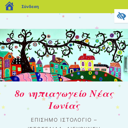
blogs.sch.gr
Σύνδεση
8ο νηπιαγωγείο Νέας
Ιωνίας
ΕΠΊΣΗΜΟ ΙΣΤΟΛΌΓΙΟ –