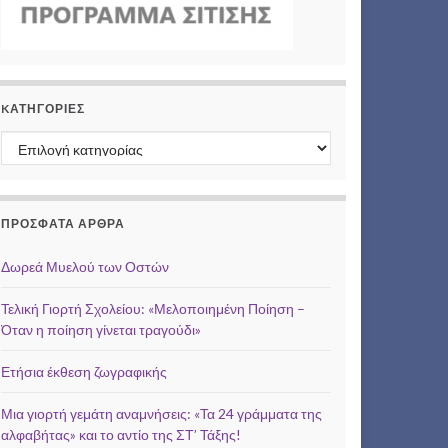
KΑΤΗΓΟΡΊΕΣ
Kατηγορίες
ΠΡΌΣΦΑΤΑ ΆΡΘΡΑ
Δωρεά Μυελού των Οστών
Τελική Γιορτή Σχολείου: «Μελοποιημένη Ποίηση –
Όταν η ποίηση γίνεται τραγούδι»
Ετήσια έκθεση ζωγραφικής
Μια γιορτή γεμάτη αναμνήσεις: «Τα 24 γράμματα της
αλφαβήτας» και το αντίο της ΣΤ’ Τάξης!