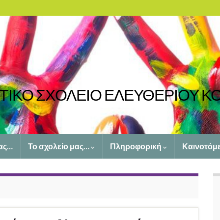
ΤΙΚΟ ΣΧΟΛΕΙΟ ΕΛΕΥΘΕΡΙΟΥ Κ
ας…
Το σχολείο μας…
Πληροφορική
Καινοτόμ