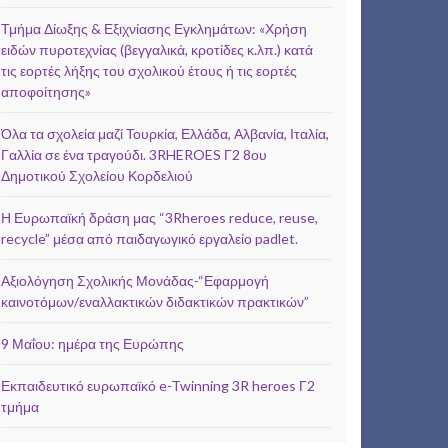
Τμήμα Δίωξης & Εξιχνίασης Εγκλημάτων: «Χρήση
ειδών πυροτεχνίας (βεγγαλικά, κροτίδες κ.λπ.) κατά
τις εορτές λήξης του σχολικού έτους ή τις εορτές
αποφοίτησης»
Όλα τα σχολεία μαζί Τουρκία, Ελλάδα, Αλβανία, Ιταλία,
Γαλλία σε ένα τραγούδι. 3RHEROES Γ2 8ου
Δημοτικού Σχολείου Κορδελιού
Η Ευρωπαϊκή δράση μας “3Rheroes reduce, reuse,
recycle” μέσα από παιδαγωγικό εργαλείο padlet.
Αξιολόγηση Σχολικής Μονάδας-“Εφαρμογή
καινοτόμων/εναλλακτικών διδακτικών πρακτικών”
9 Μαΐου: ημέρα της Ευρώπης
Εκπαιδευτικό ευρωπαϊκό e-Twinning 3R heroes Γ2
τμήμα