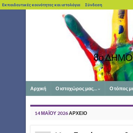
blogs.sch.gr
Εκπαιδευτικές κοινότητες και ιστολόγια
Σύνδεση
8ο ΔΗΜΟ
Αρχική
Ο ιστοχώρος μας…
Ο τόπος μ
14 ΜΑΪ́ΟΥ 2026
ΑΡΧΕΊΟ