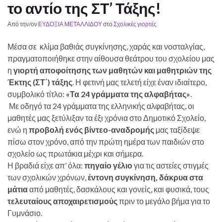
το αντίο της ΣΤ’ Τάξης!
Από την/ον
ΕΥΔΟΞΙΑ ΜΕΤΑΛΛΙΔΟΥ
στο
Σχολικές γιορτές
Μέσα σε κλίμα βαθιάς συγκίνησης, χαράς και νοσταλγίας,
πραγματοποιήθηκε στην αίθουσα θεάτρου του σχολείου μας
η
γιορτή αποφοίτησης των μαθητών και μαθητριών της
Έκτης (ΣΤ΄) τάξης
. Η φετινή μας τελετή είχε έναν ιδιαίτερο,
συμβολικό τίτλο:
«Τα 24 γράμματα της αλφαβήτας»
.
Με οδηγό τα 24 γράμματα της ελληνικής αλφαβήτας, οι
μαθητές μας ξετύλιξαν τα έξι χρόνια στο Δημοτικό Σχολείο,
ενώ η
προβολή ενός βίντεο-αναδρομής
μας ταξίδεψε
πίσω στον χρόνο, από την πρώτη ημέρα των παιδιών στο
σχολείο ως πρωτάκια μέχρι και σήμερα.
Η βραδιά είχε απ’ όλα:
πηγαίο γέλιο
για τις αστείες στιγμές
των σχολικών χρόνων,
έντονη συγκίνηση, δάκρυα στα
μάτια
από μαθητές, δασκάλους και γονείς, και φυσικά, τους
τελευταίους αποχαιρετισμούς
πριν το μεγάλο βήμα για το
Γυμνάσιο.