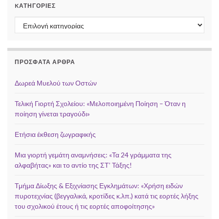
KΑΤΗΓΟΡΊΕΣ
Kατηγορίες
ΠΡΌΣΦΑΤΑ ΆΡΘΡΑ
Δωρεά Μυελού των Οστών
Τελική Γιορτή Σχολείου: «Μελοποιημένη Ποίηση – Όταν η
ποίηση γίνεται τραγούδι»
Ετήσια έκθεση ζωγραφικής
Μια γιορτή γεμάτη αναμνήσεις: «Τα 24 γράμματα της
αλφαβήτας» και το αντίο της ΣΤ’ Τάξης!
Τμήμα Δίωξης & Εξιχνίασης Εγκλημάτων: «Χρήση ειδών
πυροτεχνίας (βεγγαλικά, κροτίδες κ.λπ.) κατά τις εορτές λήξης
του σχολικού έτους ή τις εορτές αποφοίτησης»