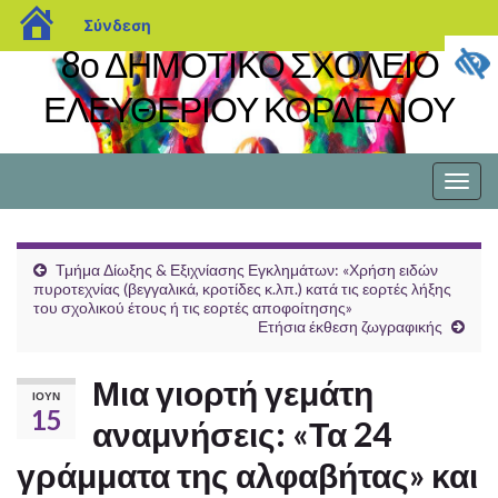
blogs.sch.gr
Σύνδεση
8ο ΔΗΜΟΤΙΚΟ ΣΧΟΛΕΙΟ
ΕΛΕΥΘΕΡΙΟΥ ΚΟΡΔΕΛΙΟΥ
Εναλ
πλοή
Τμήμα Δίωξης & Εξιχνίασης Εγκλημάτων: «Χρήση ειδών
πυροτεχνίας (βεγγαλικά, κροτίδες κ.λπ.) κατά τις εορτές λήξης
του σχολικού έτους ή τις εορτές αποφοίτησης»
Ετήσια έκθεση ζωγραφικής
Μια γιορτή γεμάτη
ΙΟΎΝ
15
αναμνήσεις: «Τα 24
γράμματα της αλφαβήτας» και