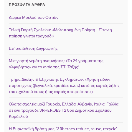
ΠΡΌΣΦΑΤΑ ΆΡΘΡΑ
Δωρεά Μυελού των Οστών
Τελική Γιορτή Σχολείου: «Μελοποιημένη Ποίηση – Όταν η
ποίηση γίνεται τραγούδι»
Ετήσια έκθεση ζωγραφικής
Μια γιορτή γεμάτη αναμνήσεις: «Τα 24 γράμματα της
αλφαβήτας» και το αντίο της ΣΤ’ Τάξης!
Τμήμα Δίωξης & Εξιχνίασης Εγκλημάτων: «Χρήση ειδών
πυροτεχνίας (βεγγαλικά, κροτίδες κ.λπ.) κατά τις εορτές λήξης
του σχολικού έτους ή τις εορτές αποφοίτησης»
Όλα τα σχολεία μαζί Τουρκία, Ελλάδα, Αλβανία, Ιταλία, Γαλλία
σε ένα τραγούδι. 3RHEROES Γ2 8ου Δημοτικού Σχολείου
Κορδελιού
Η Ευρωπαϊκή δράση μας “3Rheroes reduce, reuse, recycle”