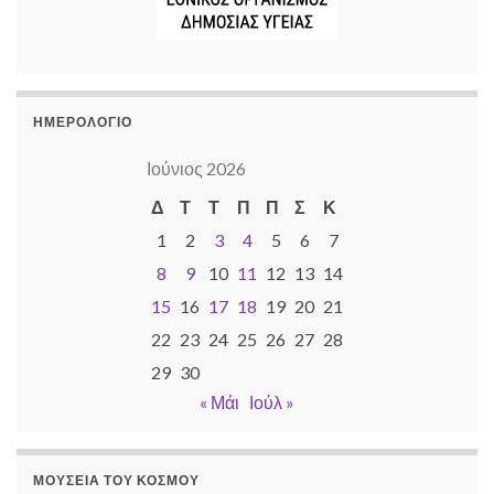
ΗΜΕΡΟΛΌΓΙΟ
Ιούνιος 2026
Δ
Τ
Τ
Π
Π
Σ
Κ
1
2
3
4
5
6
7
8
9
10
11
12
13
14
15
16
17
18
19
20
21
22
23
24
25
26
27
28
29
30
« Μάι
Ιούλ »
ΜΟΥΣΕΊΑ ΤΟΥ ΚΌΣΜΟΥ