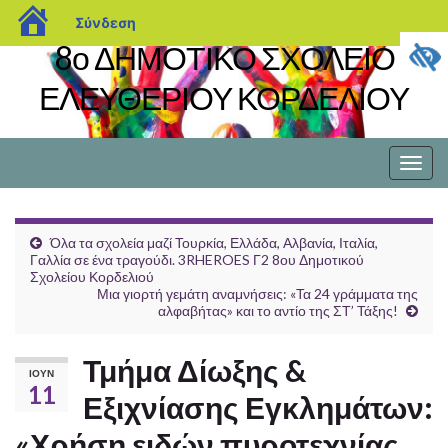
blogs.sch.gr
Σύνδεση
8ο ΔΗΜΟΤΙΚΟ ΣΧΟΛΕΙΟ
ΕΛΕΥΘΕΡΙΟΥ ΚΟΡΔΕΛΙΟΥ
Εναλ
πλοή
Όλα τα σχολεία μαζί Τουρκία, Ελλάδα, Αλβανία, Ιταλία,
Γαλλία σε ένα τραγούδι. 3RHEROES Γ2 8ου Δημοτικού
Σχολείου Κορδελιού
Μια γιορτή γεμάτη αναμνήσεις: «Τα 24 γράμματα της
αλφαβήτας» και το αντίο της ΣΤ’ Τάξης!
Τμήμα Δίωξης &
ΙΟΎΝ
11
Εξιχνίασης Εγκλημάτων:
«Χρήση ειδών πυροτεχνίας