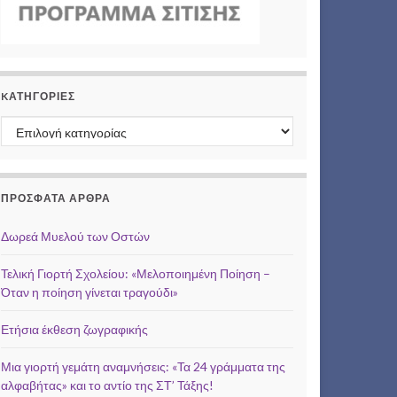
KΑΤΗΓΟΡΊΕΣ
Kατηγορίες
ΠΡΌΣΦΑΤΑ ΆΡΘΡΑ
Δωρεά Μυελού των Οστών
Τελική Γιορτή Σχολείου: «Μελοποιημένη Ποίηση –
Όταν η ποίηση γίνεται τραγούδι»
Ετήσια έκθεση ζωγραφικής
Μια γιορτή γεμάτη αναμνήσεις: «Τα 24 γράμματα της
αλφαβήτας» και το αντίο της ΣΤ’ Τάξης!