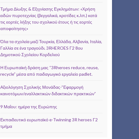
Τμήμα Δίωξης & Εξιχνίασης Εγκλημάτων: «Χρήση
ειδών πυροτεχνίας (βεγγαλικά, κροτίδες κ.λπ.) κατά
τις εορτές λήξης του σχολικού έτους ή τις εορτές
αποφοίτησης»
Όλα τα σχολεία μαζί Τουρκία, Ελλάδα, Αλβανία, Ιταλία,
Γαλλία σε ένα τραγούδι. 3RHEROES Γ2 8ου
Δημοτικού Σχολείου Κορδελιού
Η Ευρωπαϊκή δράση μας “3Rheroes reduce, reuse,
recycle” μέσα από παιδαγωγικό εργαλείο padlet.
Αξιολόγηση Σχολικής Μονάδας-“Εφαρμογή
καινοτόμων/εναλλακτικών διδακτικών πρακτικών”
9 Μαΐου: ημέρα της Ευρώπης
Εκπαιδευτικό ευρωπαϊκό e-Twinning 3R heroes Γ2
τμήμα