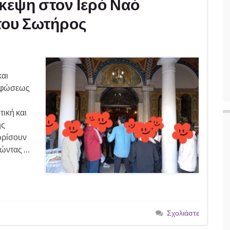
κεψη στον Ιερό Ναό
ου Σωτήρος
και
ορφώσεως
ική και
ης
νωρίσουν
ρώντας …
Σχολιάστε