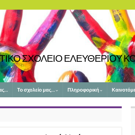
ΤΙΚΟ ΣΧΟΛΕΙΟ ΕΛΕΥΘΕΡΙΟΥ Κ
ας…
Το σχολείο μας…
Πληροφορική
Καινοτόμ