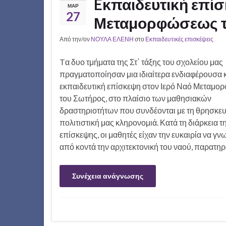
Eκπαιδευτική επίσ
ΜΑΡ
27
Μεταμορφώσεως τ
Από την/ον
ΝΟΥΛΑ ΕΛΕΝΗ
στο
Εκπαιδευτικές επισκέψεις
Tα δυο τμήματα της Στ΄ τάξης του σχολείου μας
πραγματοποίησαν μια ιδιαίτερα ενδιαφέρουσα 
εκπαιδευτική επίσκεψη στον Ιερό Ναό Μεταμ
του Σωτήρος, στο πλαίσιο των μαθησιακών
δραστηριοτήτων που συνδέονται με τη θρησκευτ
πολιτιστική μας κληρονομιά. Κατά τη διάρκεια τ
επίσκεψης, οι μαθητές είχαν την ευκαιρία να γ
από κοντά την αρχιτεκτονική του ναού, παρατη
Συνέχεια ανάγνωσης