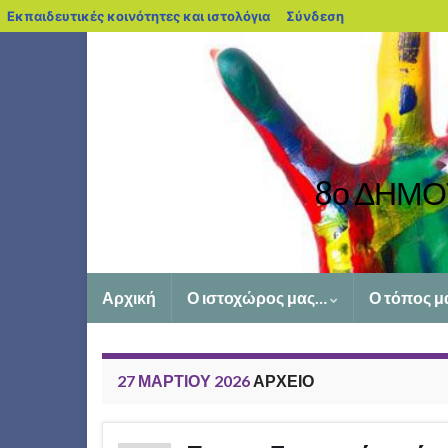
blogs.sch.gr
Εκπαιδευτικές κοινότητες και ιστολόγια
Σύνδεση
8ο ΔΗΜΟ
Αρχική
Ο ιστοχώρος μας…
Ο τόπος μ
27 ΜΑΡΤΊΟΥ 2026
ΑΡΧΕΊΟ