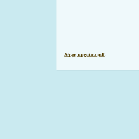
Λήψη αρχείου pdf
.