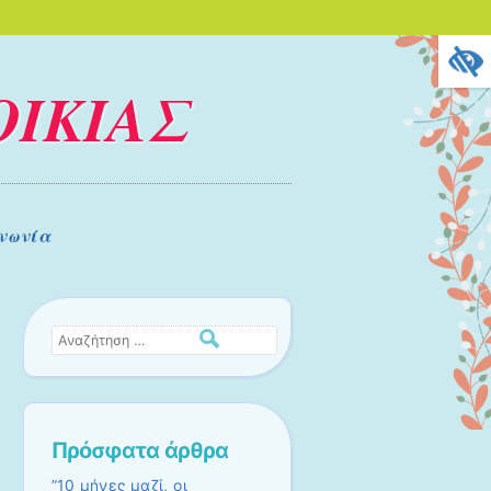
ΟΙΚΙΑΣ
νωνία
Αναζήτηση
Πρόσφατα άρθρα
”10 μήνες μαζί, οι