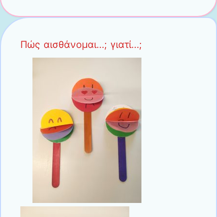
Πώς αισθάνομαι…; γιατί…;