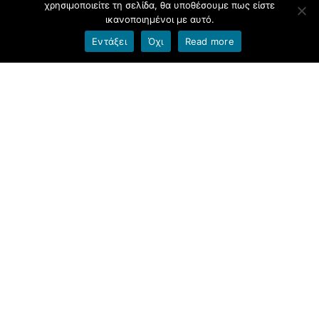
χρησιμοποιείτε τη σελίδα, θα υποθέσουμε πως είστε
Σεπτέμβριος 2021
ικανοποιημένοι με αυτό.
Εντάξει
Όχι
Read more
Kατηγορίες
Ανακοινώσεις
Γενικά
ΕΡΓΑΣΤΗΡΙΑ ΔΕΞΙΟΤΗΤΩΝ
ΨΗΦΙΑΚΗ ΒΙΒΛΙΟΘΗΚΗ
Μεταστοιχεία
Σύνδεση
Entries
RSS
Comments
RSS
Εκπαιδευτικές Κοινότητες & Ιστολόγια ΠΣΔ